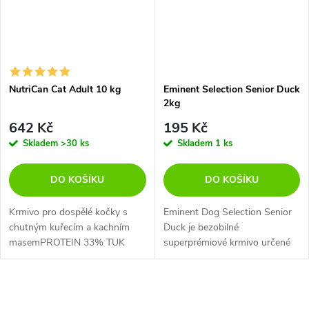
NutriCan Cat Adult 10 kg
Eminent Selection Senior Duck
2kg
642 Kč
195 Kč
Skladem
>30 ks
Skladem
1 ks
DO KOŠÍKU
DO KOŠÍKU
Krmivo pro dospělé kočky s
Eminent Dog Selection Senior
chutným kuřecím a kachním
Duck je bezobilné
masemPROTEIN 33% TUK
superprémiové krmivo určené
15%
starším psům všech plemen.
Obsahuje chutné kachní maso,
které dodává esenciální
aminokyseliny pro...