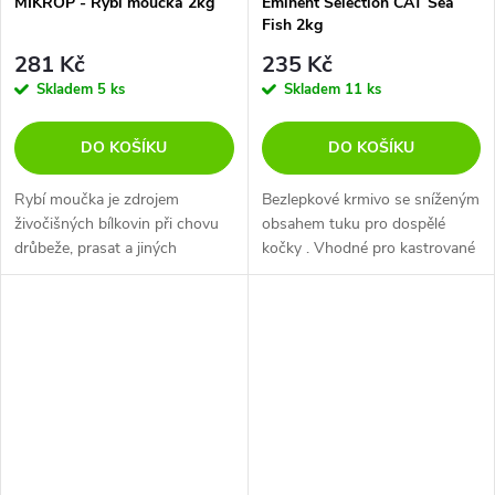
MIKROP - Rybí moučka 2kg
Eminent Selection CAT Sea
Fish 2kg
281 Kč
235 Kč
Skladem
5 ks
Skladem
11 ks
DO KOŠÍKU
DO KOŠÍKU
Rybí moučka je zdrojem
Bezlepkové krmivo se sníženým
živočišných bílkovin při chovu
obsahem tuku pro dospělé
drůbeže, prasat a jiných
kočky . Vhodné pro kastrované
monogastrů.
a starší kočky nebo kočky s
nadváhou