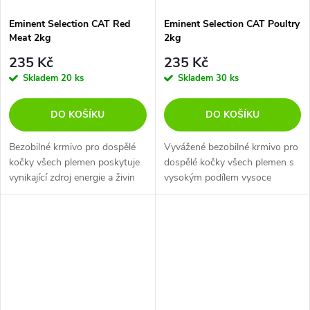
Eminent Selection CAT Red
Eminent Selection CAT Poultry
Meat 2kg
2kg
235 Kč
235 Kč
Skladem
20 ks
Skladem
30 ks
DO KOŠÍKU
DO KOŠÍKU
Bezobilné krmivo pro dospělé
Vyvážené bezobilné krmivo pro
kočky všech plemen poskytuje
dospělé kočky všech plemen s
vynikající zdroj energie a živin
vysokým podílem vysoce
pro silné svaly, vitalitu a
kvalitních živočišných bílkovin,
celkovou kondici. Kombinace tří
které respektuje přirozené
druhů masa...
potřeby koček...