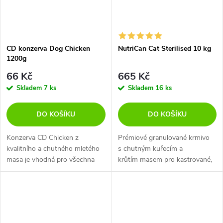
CD konzerva Dog Chicken
NutriCan Cat Sterilised 10 kg
1200g
66 Kč
665 Kč
Skladem
7 ks
Skladem
16 ks
DO KOŠÍKU
DO KOŠÍKU
Konzerva CD Chicken z
Prémiové granulované krmivo
kvalitního a chutného mletého
s chutným kuřecím a
masa je vhodná pro všechna
krůtím masem pro kastrované,
plemena a věkové kategorie
či sterilizované kočky.
psů. Díky poctivému, 100%
přírodnímu složení obsahuje
pouze vysoce...