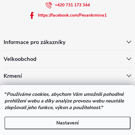
+420 731 173 344
https://facebook.com/Pesankrmiva1
Informace pro zákazníky
Velkoobchod
Krmení
Podle zákona o evidenci tržeb je prodávající povinen vystavit
"
Používáme cookies, abychom Vám umožnili pohodlné
kupujícímu účtenku. Zároveň je povinen zaevidovat přijatou tržbu u
prohlížení webu a díky analýze provozu webu neustále
správce daně online; v případě technického výpadku pak nejpozději
zlepšovali jeho funkce, výkon a použitelnost.
"
do 48 hodin.
Nastavení
Copyright 2026
Pesan-Krmiva - obchod s chovatelskými potřebami
.