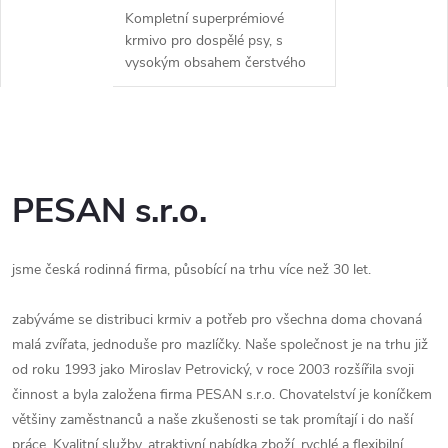
Kompletní superprémiové
krmivo pro dospělé psy, s
vysokým obsahem čerstvého
drůbežího masa, doplněná o
vyšší obsah chondroprotektiv
pro správnou výživu psích
seniorů.
PESAN s.r.o.
jsme česká rodinná firma, působící na trhu více než 30 let.
zabýváme se distribuci krmiv a potřeb pro všechna doma chovaná
malá zvířata, jednoduše pro mazlíčky.
Naše společnost je na trhu již
od roku 1993 jako Miroslav Petrovický, v roce 2003 rozšířila svoji
činnost a byla založena firma PESAN s.r.o.
Chovatelství je koníčkem
většiny zaměstnanců a naše zkušenosti se tak promítají i do naší
práce. Kvalitní služby, atraktivní nabídka zboží, rychlé a flexibilní