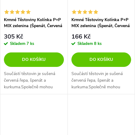
Krmné Těstoviny Kolínka P+P
Krmné Těstoviny Kolínka P+P
MIX zelenina (Špenát, Červená
MIX zelenina (Špenát, Červená
řepa) 9 kg
řepa) 5 kg
305 Kč
166 Kč
Skladem
7 ks
Skladem
8 ks
DO KOŠÍKU
DO KOŠÍKU
Součástí těstovin je sušená
Součástí těstovin je sušená
červená řepa, špenát a
červená řepa, špenát a
kurkuma.Společně mohou
kurkuma.Společně mohou
pomoci lépe vybalancovat
pomoci lépe vybalancovat
jídelníček a přispět k lepší chuti
jídelníček a přispět k lepší chuti
a zdraví konzumenta. ...
a zdraví konzumenta.