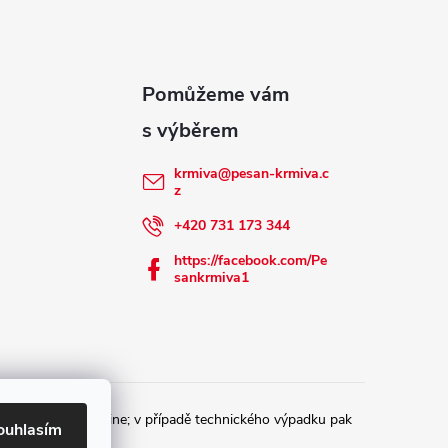
krmiva
@
pesan-krmiva.c
z
+420 731 173 344
https://facebook.com/Pe
sankrmiva1
 u správce daně online; v případě technického výpadku pak
ouhlasím