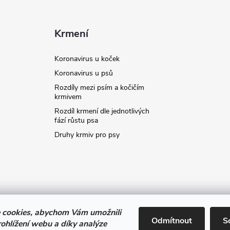
Krmení
Koronavirus u koček
Koronavirus u psů
Rozdíly mezi psím a kočičím
krmivem
Rozdíl krmení dle jednotlivých
fází růstu psa
Druhy krmiv pro psy
 cookies, abychom Vám umožnili
stavit kupujícímu účtenku. Zároveň je povinen zaevidovat přijatou tržbu
Odmítnout
S
ohlížení webu a díky analýze