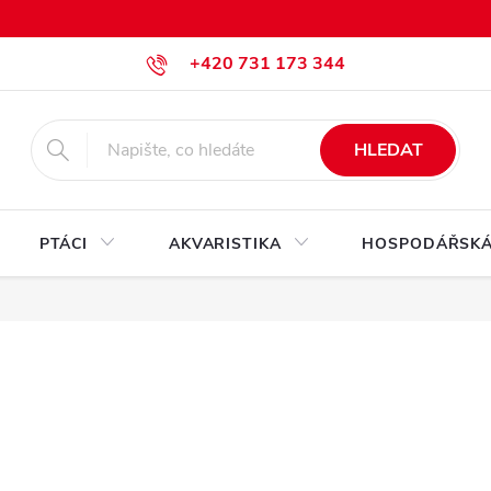
+420 731 173 344
krmiva@pesan-krmiva.cz
HLEDAT
PTÁCI
AKVARISTIKA
HOSPODÁŘSKÁ