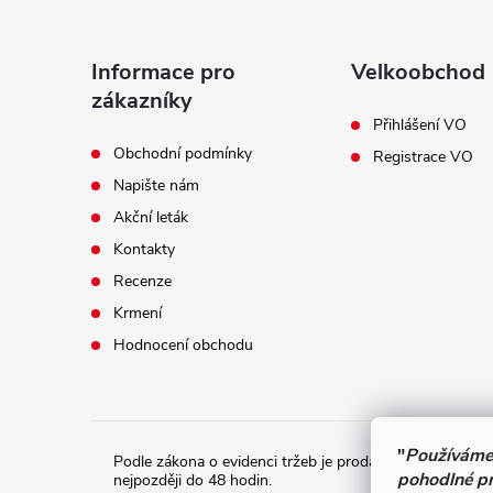
á
p
Informace pro
Velkoobchod
a
zákazníky
Přihlášení VO
t
Obchodní podmínky
Registrace VO
Napište nám
í
Akční leták
Kontakty
Recenze
Krmení
Hodnocení obchodu
"
Používáme
Podle zákona o evidenci tržeb je prodávající povinen vy
pohodlné pr
nejpozději do 48 hodin.