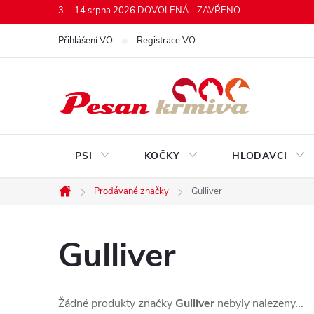
Přejít
3. - 14.srpna 2026 DOVOLENÁ - ZAVŘENO
na
Přihlášení VO
Registrace VO
obsah
PSI
KOČKY
HLODAVCI
Prodávané značky
Gulliver
Domů
Gulliver
Žádné produkty značky
Gulliver
nebyly nalezeny...