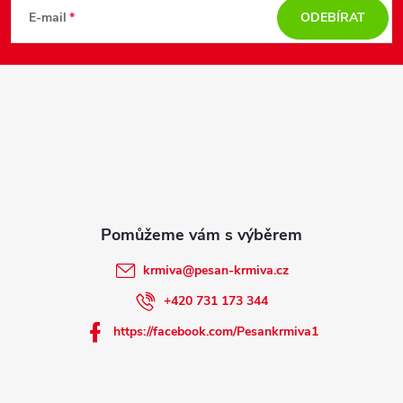
k
á
E-mail
ODEBÍRAT
y
p
v
a
ý
t
p
i
í
s
u
krmiva
@
pesan-krmiva.cz
+420 731 173 344
https://facebook.com/Pesankrmiva1