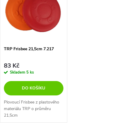
t
t
ů
ů
TRP Frisbee 21,5cm 7.217
83 Kč
Skladem
5 ks
DO KOŠÍKU
Plovoucí Frisbee z plastového
materiálu TRP o průměru
21,5cm