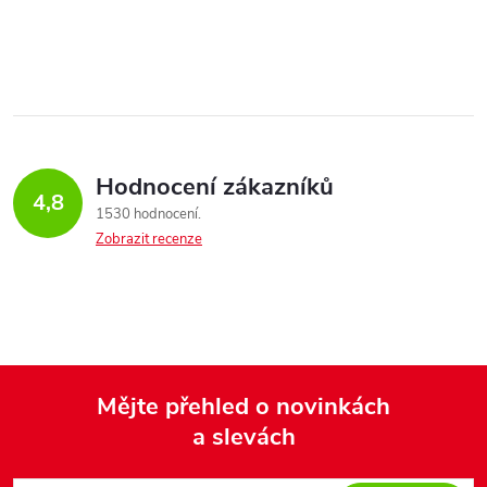
O
v
l
á
Hodnocení zákazníků
d
4,8
1530 hodnocení
a
Zobrazit recenze
c
í
p
Mějte přehled o novinkách
r
a slevách
Z
v