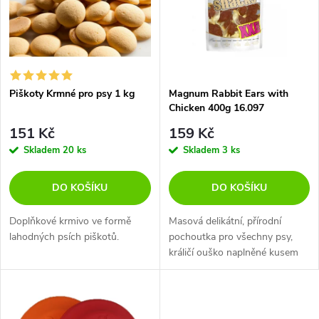
p
n
i
í
s
p
Piškoty Krmné pro psy 1 kg
Magnum Rabbit Ears with
Chicken 400g 16.097
p
r
151 Kč
159 Kč
r
Skladem
20 ks
Skladem
3 ks
o
o
DO KOŠÍKU
DO KOŠÍKU
d
d
Doplňkové krmivo ve formě
Masová delikátní, přírodní
u
lahodných psích piškotů.
pochoutka pro všechny psy,
králičí ouško naplněné kusem
u
kuřecího masa.
k
k