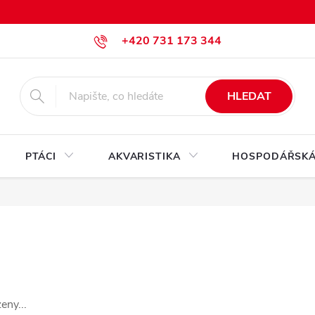
+420 731 173 344
krmiva@pesan-krmiva.cz
HLEDAT
PTÁCI
AKVARISTIKA
HOSPODÁŘSKÁ
eny...