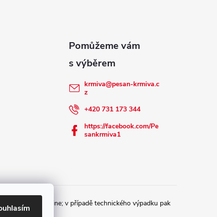
krmiva
@
pesan-krmiva.c
z
+420 731 173 344
https://facebook.com/Pe
sankrmiva1
 u správce daně online; v případě technického výpadku pak
ouhlasím