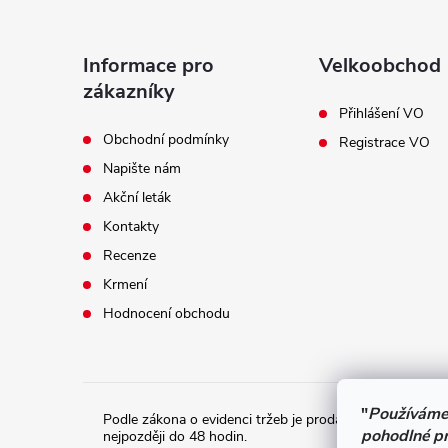
á
p
Informace pro
Velkoobchod
a
zákazníky
Přihlášení VO
t
Obchodní podmínky
Registrace VO
Napište nám
í
Akční leták
Kontakty
Recenze
Krmení
Hodnocení obchodu
"
Používáme
Podle zákona o evidenci tržeb je prodávající povinen vy
pohodlné pr
nejpozději do 48 hodin.