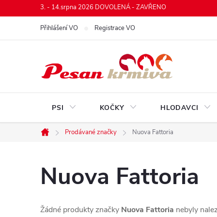
Přejít
3. - 14.srpna 2026 DOVOLENÁ - ZAVŘENO
na
Přihlášení VO
Registrace VO
obsah
PSI
KOČKY
HLODAVCI
Prodávané značky
Nuova Fattoria
Domů
Nuova Fattoria
Žádné produkty značky
Nuova Fattoria
nebyly nalez