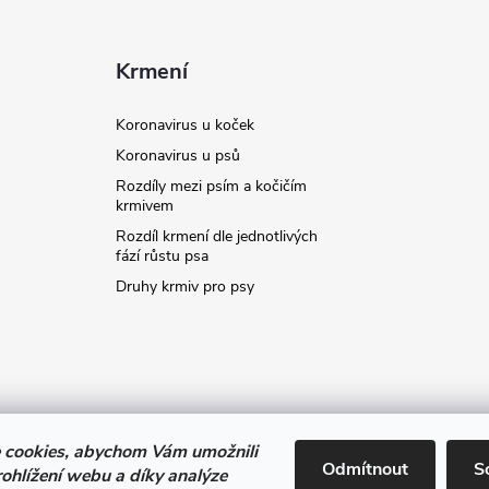
Krmení
Koronavirus u koček
Koronavirus u psů
Rozdíly mezi psím a kočičím
krmivem
Rozdíl krmení dle jednotlivých
fází růstu psa
Druhy krmiv pro psy
 cookies, abychom Vám umožnili
stavit kupujícímu účtenku. Zároveň je povinen zaevidovat přijatou tržbu
Odmítnout
S
ohlížení webu a díky analýze