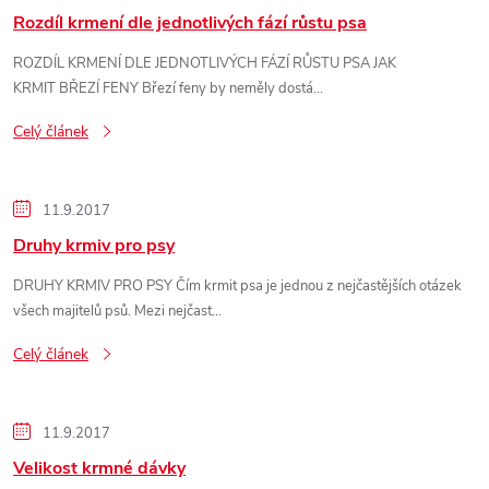
Rozdíl krmení dle jednotlivých fází růstu psa
ROZDÍL KRMENÍ DLE JEDNOTLIVÝCH FÁZÍ RŮSTU PSA JAK
KRMIT BŘEZÍ FENY Březí feny by neměly dostá...
Celý článek
11.9.2017
Druhy krmiv pro psy
DRUHY KRMIV PRO PSY Čím krmit psa je jednou z nejčastějších otázek
všech majitelů psů. Mezi nejčast...
Celý článek
11.9.2017
Velikost krmné dávky