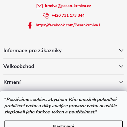
u
krmiva
@
pesan-krmiva.cz
+420 731 173 344
https://facebook.com/Pesankrmiva1
Informace pro zákazníky
Velkoobchod
Krmení
Podle zákona o evidenci tržeb je prodávající povinen vystavit
"
Používáme cookies, abychom Vám umožnili pohodlné
kupujícímu účtenku. Zároveň je povinen zaevidovat přijatou tržbu u
prohlížení webu a díky analýze provozu webu neustále
správce daně online; v případě technického výpadku pak nejpozději
zlepšovali jeho funkce, výkon a použitelnost.
"
do 48 hodin.
Nastavení