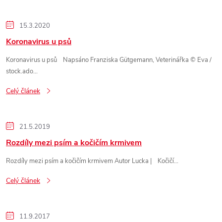
s
15.3.2020
č
Koronavirus u psů
Koronavirus u psů Napsáno Franziska Gütgemann, Veterinářka © Eva /
l
stock.ado...
á
Celý článek
n
21.5.2019
k
Rozdíly mezi psím a kočičím krmivem
Rozdíly mezi psím a kočičím krmivem Autor Lucka | Kočičí...
ů
Celý článek
11.9.2017