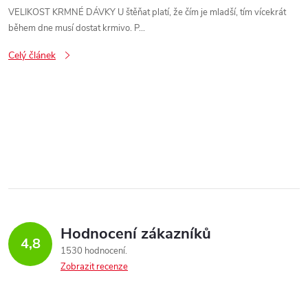
VELIKOST KRMNÉ DÁVKY U štěňat platí, že čím je mladší, tím vícekrát
během dne musí dostat krmivo. P...
Celý článek
O
v
l
á
Hodnocení zákazníků
d
4,8
1530 hodnocení
a
Zobrazit recenze
c