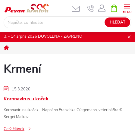
Přejít
NÁKUPNÍ
KOŠÍK
na
obsah
HLEDAT
3. - 14.srpna 2026 DOVOLENÁ - ZAVŘENO
Domů
Krmení
V
15.3.2020
Koronavirus u koček
ý
Koronavirus u koček Napsáno Franziska Gütgemann, veterinářka ©
p
Sergei Malkov...
Celý článek
i