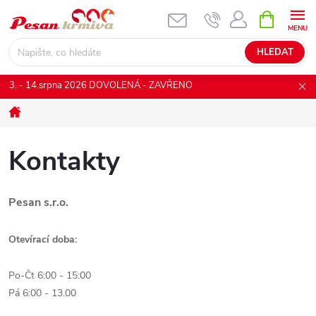
Přejít
NÁKUPNÍ
KOŠÍK
na
obsah
HLEDAT
3. - 14.srpna 2026 DOVOLENÁ - ZAVŘENO
Domů
Kontakty
Pesan s.r.o.
Otevírací doba:
Po-Čt 6:00 - 15:00
Pá 6:00 - 13.00