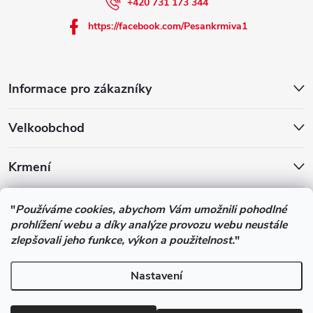
+420 731 173 344
https://facebook.com/Pesankrmiva1
Informace pro zákazníky
Velkoobchod
Krmení
Podle zákona o evidenci tržeb je prodávající povinen vystavit
"
Používáme cookies, abychom Vám umožnili pohodlné
kupujícímu účtenku. Zároveň je povinen zaevidovat přijatou tržbu u
prohlížení webu a díky analýze provozu webu neustále
správce daně online; v případě technického výpadku pak nejpozději
zlepšovali jeho funkce, výkon a použitelnost.
"
do 48 hodin.
Nastavení
Copyright 2026
Pesan-Krmiva - obchod s chovatelskými potřebami
.
Všechna práva vyhrazena.
Upravit nastavení cookies