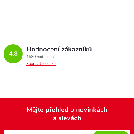
O
v
l
á
Hodnocení zákazníků
d
4,8
1530 hodnocení
a
Zobrazit recenze
c
í
p
Mějte přehled o novinkách
r
a slevách
Z
v