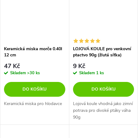
Keramická miska morče 0.40l
LOJOVÁ KOULE pro venkovní
12 cm
ptactvo 90g (žlutá síťka)
47 Kč
9 Kč
Skladem
>30 ks
Skladem
1 ks
DO KOŠÍKU
DO KOŠÍKU
Keramická miska pro hlodavce
Lojová koule vhodná jako zimní
potrava pro divoké ptáky váha
90g