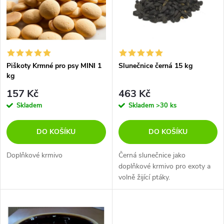
p
n
i
í
s
p
Piškoty Krmné pro psy MINI 1
Slunečnice černá 15 kg
kg
p
r
157 Kč
463 Kč
r
Skladem
Skladem
>30 ks
o
o
DO KOŠÍKU
DO KOŠÍKU
d
d
Doplňkové krmivo
Černá slunečnice jako
u
doplňkové krmivo pro exoty a
volně žijící ptáky.
u
k
k