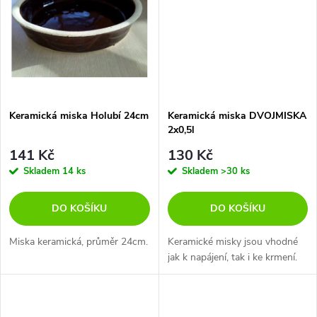
t
t
ů
ů
Keramická miska Holubí 24cm
Keramická miska DVOJMISKA
2x0,5l
141 Kč
130 Kč
Skladem
14 ks
Skladem
>30 ks
DO KOŠÍKU
DO KOŠÍKU
Miska keramická, průměr 24cm.
Keramické misky jsou vhodné
jak k napájení, tak i ke krmení.