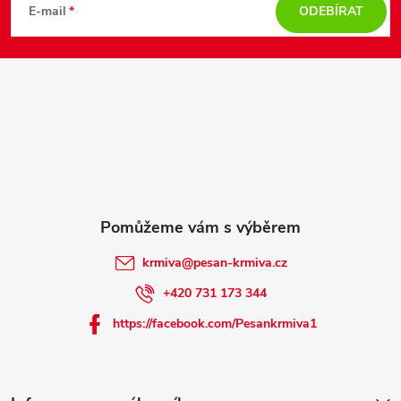
k
á
E-mail
ODEBÍRAT
y
p
v
a
ý
t
p
i
í
s
u
krmiva
@
pesan-krmiva.cz
+420 731 173 344
https://facebook.com/Pesankrmiva1