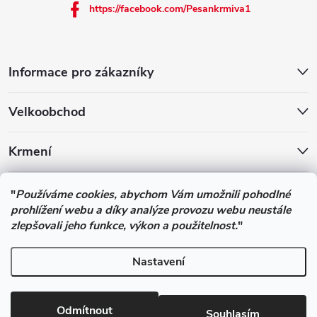
https://facebook.com/Pesankrmiva1
Informace pro zákazníky
Velkoobchod
Krmení
Podle zákona o evidenci tržeb je prodávající povinen vystavit
"
Používáme cookies, abychom Vám umožnili pohodlné
kupujícímu účtenku. Zároveň je povinen zaevidovat přijatou tržbu u
prohlížení webu a díky analýze provozu webu neustále
správce daně online; v případě technického výpadku pak nejpozději
zlepšovali jeho funkce, výkon a použitelnost.
"
do 48 hodin.
Nastavení
Copyright 2026
Pesan-Krmiva - obchod s chovatelskými potřebami
.
Všechna práva vyhrazena.
Upravit nastavení cookies
Odmítnout
Souhlasím