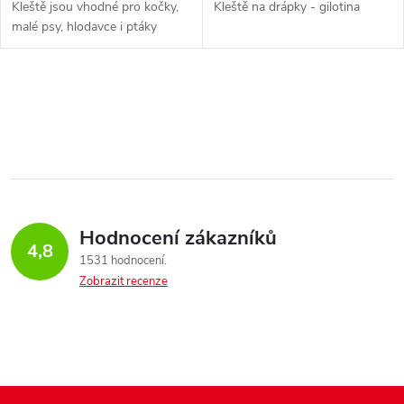
Kleště jsou vhodné pro kočky,
Kleště na drápky - gilotina
malé psy, hlodavce i ptáky
O
v
l
á
Hodnocení zákazníků
d
4,8
1531 hodnocení
a
Zobrazit recenze
c
í
p