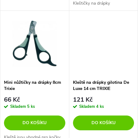
d
Kleštičky na drápky
u
u
k
k
t
t
ů
ů
Mini nůžtičky na drápky 8cm
Kleště na drápky gilotina De
Trixie
Luxe 14 cm TRIXIE
66 Kč
121 Kč
Skladem
5 ks
Skladem
4 ks
DO KOŠÍKU
DO KOŠÍKU
Kleště jsou vhodné pro kočky,