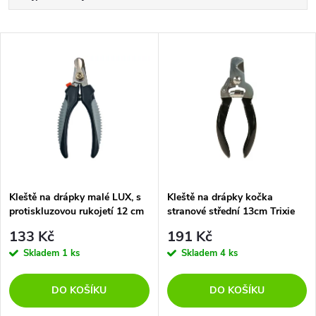
a
Nejlevnější
V
Nejdražší
z
ý
Abecedně
e
p
n
i
í
s
p
Kleště na drápky malé LUX, s
Kleště na drápky kočka
protiskluzovou rukojetí 12 cm
stranové střední 13cm Trixie
p
r
133 Kč
191 Kč
r
Skladem
1 ks
Skladem
4 ks
o
o
DO KOŠÍKU
DO KOŠÍKU
d