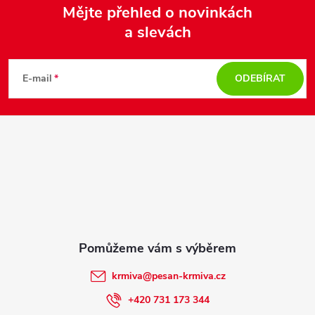
Mějte přehled o novinkách
r
a slevách
Z
v
k
á
E-mail
ODEBÍRAT
y
p
v
a
ý
t
p
i
í
s
u
krmiva
@
pesan-krmiva.cz
+420 731 173 344