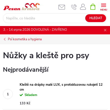
Přejít
NÁKUPNÍ
KOŠÍK
na
obsah
HLEDAT
3. - 14.srpna 2026 DOVOLENÁ - ZAVŘENO
Psí kosmetika a hygiena
Nůžky a kleště pro psy
Nejprodávanější
Kleště na drápky malé LUX, s protiskluzovou rukojetí 12
cm
Skladem
133 Kč