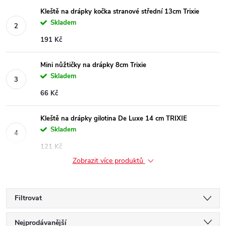
Kleště na drápky kočka stranové střední 13cm Trixie
Skladem
191 Kč
Mini nůžtičky na drápky 8cm Trixie
Skladem
66 Kč
Kleště na drápky gilotina De Luxe 14 cm TRIXIE
Skladem
121 Kč
Zobrazit více produktů
Filtrovat
Ř
Nejprodávanější