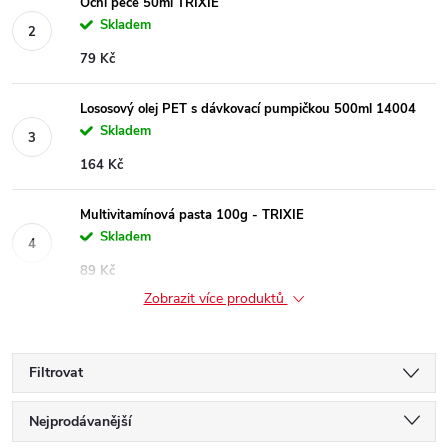
Oční péče 50ml TRIXIE
Skladem
79 Kč
Lososový olej PET s dávkovací pumpičkou 500ml 14004
Skladem
164 Kč
Multivitamínová pasta 100g - TRIXIE
Skladem
89 Kč
Zobrazit více produktů
Filtrovat
Ř
Nejprodávanější