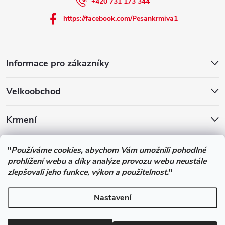
+420 731 173 344
https://facebook.com/Pesankrmiva1
Informace pro zákazníky
Velkoobchod
Krmení
Podle zákona o evidenci tržeb je prodávající povinen vystavit
"
Používáme cookies, abychom Vám umožnili pohodlné
kupujícímu účtenku. Zároveň je povinen zaevidovat přijatou tržbu u
prohlížení webu a díky analýze provozu webu neustále
správce daně online; v případě technického výpadku pak nejpozději
zlepšovali jeho funkce, výkon a použitelnost.
"
do 48 hodin.
Nastavení
Copyright 2026
Pesan-Krmiva - obchod s chovatelskými potřebami
.
Všechna práva vyhrazena.
Upravit nastavení cookies