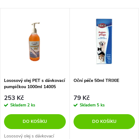
a
Nejlevnější
V
Nejdražší
z
ý
Abecedně
e
p
n
i
í
s
p
Lososový olej PET s dávkovací
Oční péče 50ml TRIXIE
pumpičkou 1000ml 14005
p
r
253 Kč
79 Kč
r
Skladem
2 ks
Skladem
5 ks
o
o
DO KOŠÍKU
DO KOŠÍKU
d
Lososový olej s dávkovací