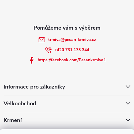
t
í
krmiva
@
pesan-krmiva.cz
+420 731 173 344
https://facebook.com/Pesankrmiva1
Informace pro zákazníky
Velkoobchod
Krmení