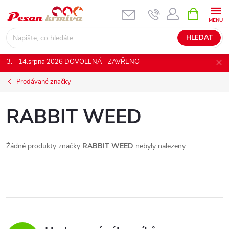
Přejít
NÁKUPNÍ
KOŠÍK
na
obsah
HLEDAT
3. - 14.srpna 2026 DOVOLENÁ - ZAVŘENO
Prodávané značky
RABBIT WEED
Žádné produkty značky
RABBIT WEED
nebyly nalezeny...