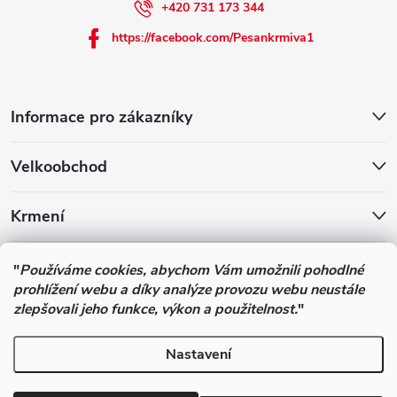
+420 731 173 344
https://facebook.com/Pesankrmiva1
Informace pro zákazníky
Velkoobchod
Krmení
Podle zákona o evidenci tržeb je prodávající povinen vystavit
"
Používáme cookies, abychom Vám umožnili pohodlné
kupujícímu účtenku. Zároveň je povinen zaevidovat přijatou tržbu u
prohlížení webu a díky analýze provozu webu neustále
správce daně online; v případě technického výpadku pak nejpozději
zlepšovali jeho funkce, výkon a použitelnost.
"
do 48 hodin.
Nastavení
Copyright 2026
Pesan-Krmiva - obchod s chovatelskými potřebami
.