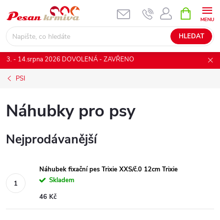
Přejít
NÁKUPNÍ
KOŠÍK
na
obsah
HLEDAT
3. - 14.srpna 2026 DOVOLENÁ - ZAVŘENO
PSI
Náhubky pro psy
Nejprodávanější
Náhubek fixační pes Trixie XXS/č.0 12cm Trixie
Skladem
46 Kč