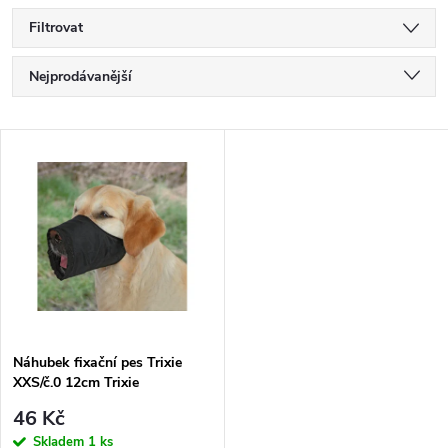
Filtrovat
Ř
Nejprodávanější
a
Nejlevnější
V
Nejdražší
z
ý
Abecedně
e
p
n
i
í
s
p
Náhubek fixační pes Trixie
XXS/č.0 12cm Trixie
p
r
46 Kč
Skladem
1 ks