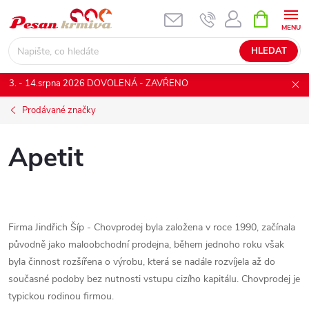
Přejít
NÁKUPNÍ
KOŠÍK
na
obsah
HLEDAT
3. - 14.srpna 2026 DOVOLENÁ - ZAVŘENO
Prodávané značky
Apetit
Firma Jindřich Šíp - Chovprodej byla založena v roce 1990, začínala
původně jako maloobchodní prodejna, během jednoho roku však
byla činnost rozšířena o výrobu, která se nadále rozvíjela až do
současné podoby bez nutnosti vstupu cizího kapitálu. Chovprodej je
typickou rodinou firmou.