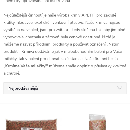
chemicky upravována ani ošetřována.
Nejdůležitější činností je naše výroba krmiv APETIT pro zakrslé
králíky, hlodavce, exotické i venkovní ptactvo. Naše krmiva nejsou
vyráběna na vzhled, jsou pro zvířata – tedy složena tak, aby jim plně
vyhovovala, chutnala a zároveň byla cenově dostupná. Hrdě je
můžeme nazvat přírodními produkty a používat označení „Natur
produkt". Krmiva dodáváme jak v maloobchodním balení pro Vaše
miláčky, tak v balení pro chovatelské stanice. Naše firemní heslo:
„
Krmíme Vaše miláčky!
" můžeme směle doplnit o přívlastky kvalitně
a chutně.
Ř
Nejprodávanější
a
Nejlevnější
V
Nejdražší
z
ý
Abecedně