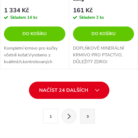
1 334 Kč
161 Kč
Skladem
14 ks
Skladem
3 ks
DO KOŠÍKU
DO KOŠÍKU
Kompletní krmivo pro kočky
DOPLŇKOVÉ MINERÁLNÍ
včetně koťat.Vyrobeno z
KRMIVO PRO PTACTVO,
kvalitních,kontrolovaných
DŮLEŽITÝ ZDROJ
surovin.Obohaceno o taurin.
MINERÁLNÍCH LÁTEK
O
NAČÍST 24 DALŠÍCH
v
l
S
1
3
t
á
r
d