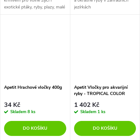
krmivem pro volně žijící i
a okrasné ryby v zahradních
exotické ptáky, ryby, plazy, malé
jezírkách
savce (ježky, myši, křečky,
potkany).
Apetit Hrachové vločky 400g
Apetit Vločky pro akvarijní
ryby - TROPICAL COLOR
FLAKES 5 kg
34 Kč
1 402 Kč
Skladem
8 ks
Skladem
1 ks
DO KOŠÍKU
DO KOŠÍKU