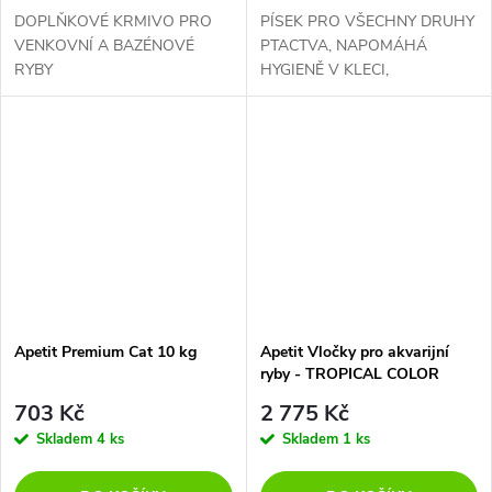
DOPLŇKOVÉ KRMIVO PRO
PÍSEK PRO VŠECHNY DRUHY
VENKOVNÍ A BAZÉNOVÉ
PTACTVA, NAPOMÁHÁ
RYBY
HYGIENĚ V KLECI,
PODPORUJE TRÁVENÍ
Apetit Premium Cat 10 kg
Apetit Vločky pro akvarijní
ryby - TROPICAL COLOR
FLAKES 10 kg
703 Kč
2 775 Kč
Skladem
4 ks
Skladem
1 ks