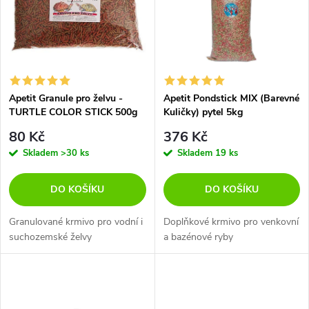
e
p
n
i
í
s
p
Apetit Granule pro želvu -
Apetit Pondstick MIX (Barevné
TURTLE COLOR STICK 500g
Kuličky) pytel 5kg
p
r
80 Kč
376 Kč
r
Skladem
>30 ks
Skladem
19 ks
o
o
DO KOŠÍKU
DO KOŠÍKU
d
d
Granulované krmivo pro vodní i
Doplňkové krmivo pro venkovní
u
suchozemské želvy
a bazénové ryby
u
k
k