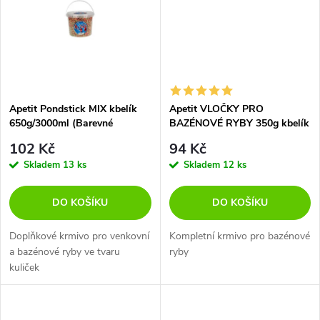
t
t
ů
ů
Apetit Pondstick MIX kbelík
Apetit VLOČKY PRO
650g/3000ml (Barevné
BAZÉNOVÉ RYBY 350g kbelík
Kuličky)
3L
102 Kč
94 Kč
Skladem
13 ks
Skladem
12 ks
DO KOŠÍKU
DO KOŠÍKU
Doplňkové krmivo pro venkovní
Kompletní krmivo pro bazénové
a bazénové ryby ve tvaru
ryby
kuliček