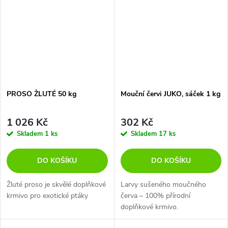
PROSO ŽLUTÉ 50 kg
Mouční červi JUKO, sáček 1 kg
1 026 Kč
302 Kč
Skladem
1 ks
Skladem
17 ks
DO KOŠÍKU
DO KOŠÍKU
Žluté proso je skvělé doplňkové
Larvy sušeného moučného
krmivo pro exotické ptáky
červa – 100% přírodní
doplňkové krmivo.