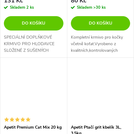
131 Kč
80 Kč
Skladem
2 ks
Skladem
>30 ks
DO KOŠÍKU
DO KOŠÍKU
SPECIÁLNÍ DOPLŇKOVÉ
Kompletní krmivo pro kočky
KRMIVO PRO HLODAVCE
včetně koťat.Vyrobeno z
SLOŽENÉ Z SUŠENÝCH
kvalitních,kontrolovaných
PLODIN
surovin,obohaceno o taurin.
Apetit Premium Cat Mix 20 kg
Apetit Ptačí grit kbelík 3L,
3,5kg