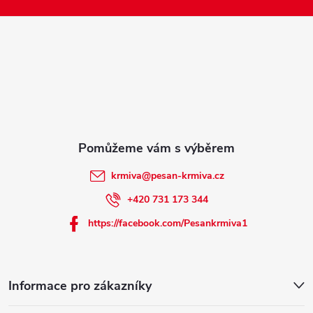
p
i
a
s
u
t
í
krmiva
@
pesan-krmiva.cz
+420 731 173 344
https://facebook.com/Pesankrmiva1
Informace pro zákazníky