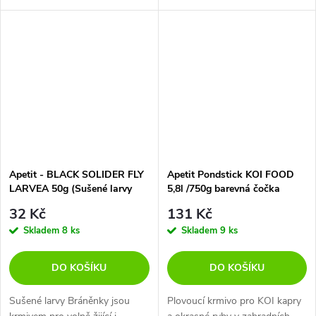
kuřecí), vedlejší produkty
rostlinného původu, obiloviny,
oleje a tuky, rostlinný
proteinový extrakt,...
Apetit - BLACK SOLIDER FLY
Apetit Pondstick KOI FOOD
LARVEA 50g (Sušené larvy
5,8l /750g barevná čočka
Bráněnky)
32 Kč
131 Kč
Skladem
8 ks
Skladem
9 ks
DO KOŠÍKU
DO KOŠÍKU
Sušené larvy Bráněnky jsou
Plovoucí krmivo pro KOI kapry