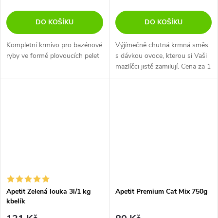
DO KOŠÍKU
DO KOŠÍKU
Kompletní krmivo pro bazénové
Výjímečně chutná krmná směs
ryby ve formě plovoucích pelet
s dávkou ovoce, kterou si Vaši
mazlíčci jistě zamilují. Cena za 1
kus (Množství v balení 6ks)
Apetit Zelená louka 3l/1 kg
Apetit Premium Cat Mix 750g
kbelík