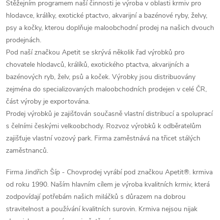
Stěžejním programem naší činnosti je výroba v oblasti krmiv pro
hlodavce, králíky, exotické ptactvo, akvarijní a bazénové ryby, želvy,
psy a kočky, kterou doplňuje maloobchodní prodej na našich dvouch
prodejnách.
Pod naší značkou Apetit se skrývá několik řad výrobků pro
chovatele hlodavců, králíků, exotického ptactva, akvarijních a
bazénových ryb, želv, psů a koček. Výrobky jsou distribuovány
zejména do specializovaných maloobchodních prodejen v celé ČR,
část výroby je exportována.
Prodej výrobků je zajišťován současně vlastní distribucí a spoluprací
s čelními českými velkoobchody. Rozvoz výrobků k odběratelům
zajišťuje vlastní vozový park. Firma zaměstnává na třicet stálých
zaměstnanců.
Firma Jindřich Šíp - Chovprodej vyrábí pod značkou Apetit®. krmiva
od roku 1990. Naším hlavním cílem je výroba kvalitních krmiv, která
zodpovídají potřebám našich miláčků s důrazem na dobrou
stravitelnost a používání kvalitních surovin. Krmiva nejsou nijak