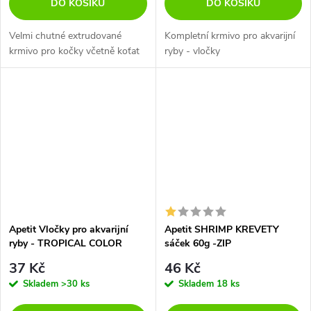
DO KOŠÍKU
DO KOŠÍKU
Velmi chutné extrudované
Kompletní krmivo pro akvarijní
krmivo pro kočky včetně koťat
ryby - vločky
Apetit Vločky pro akvarijní
Apetit SHRIMP KREVETY
ryby - TROPICAL COLOR
sáček 60g -ZIP
FLAKES 50g (ZIP Doypack)
37 Kč
46 Kč
Skladem
>30 ks
Skladem
18 ks