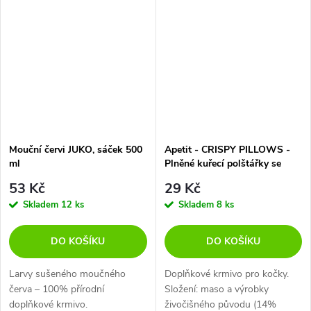
Mouční červi JUKO, sáček 500
Apetit - CRISPY PILLOWS -
ml
Plněné kuřecí polštářky se
sýrem 80g
53 Kč
29 Kč
Skladem
12 ks
Skladem
8 ks
DO KOŠÍKU
DO KOŠÍKU
Larvy sušeného moučného
Doplňkové krmivo pro kočky.
červa – 100% přírodní
Složení: maso a výrobky
doplňkové krmivo.
živočišného původu (14%