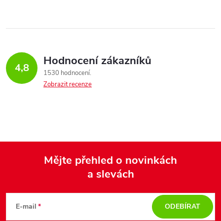
á
a
n
k
c
o
í
v
Hodnocení zákazníků
4,8
á
p
1530 hodnocení
n
Zobrazit recenze
r
í
v
k
y
Mějte přehled o novinkách
v
a slevách
Z
ý
á
E-mail
ODEBÍRAT
p