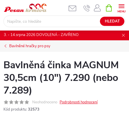
Přejít
NÁKUPNÍ
KOŠÍK
na
obsah
HLEDAT
3. - 14.srpna 2026 DOVOLENÁ - ZAVŘENO
Bavlněné hračky pro psy
Bavlněná činka MAGNUM
30,5cm (10") 7.290 (nebo
7.289)
Neohodnoceno
Podrobnosti hodnocení
Kód produktu:
32573