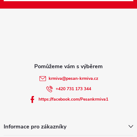
p
a
t
í
krmiva
@
pesan-krmiva.cz
+420 731 173 344
https://facebook.com/Pesankrmiva1
Informace pro zákazníky