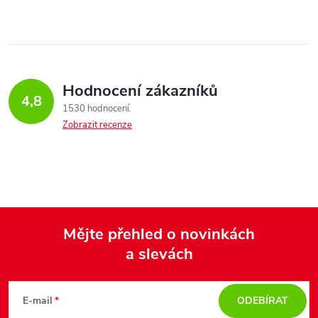
Hodnocení zákazníků
4,8
1530 hodnocení
Zobrazit recenze
Mějte přehled o novinkách
a slevách
Z
á
E-mail
ODEBÍRAT