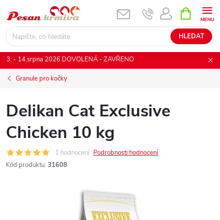
Přejít
NÁKUPNÍ
KOŠÍK
na
obsah
HLEDAT
3. - 14.srpna 2026 DOVOLENÁ - ZAVŘENO
Granule pro kočky
Delikan Cat Exclusive
Chicken 10 kg
1 hodnocení
Podrobnosti hodnocení
Kód produktu:
31608