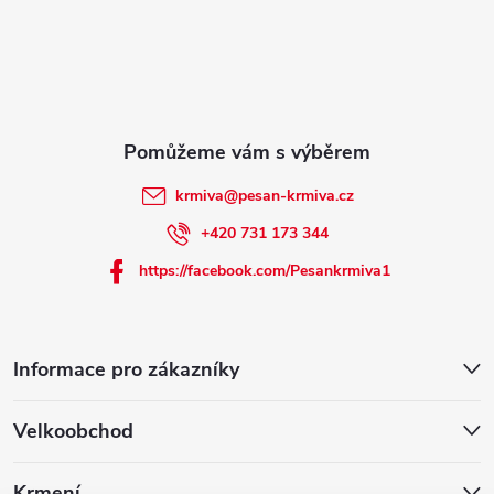
t
í
krmiva
@
pesan-krmiva.cz
+420 731 173 344
https://facebook.com/Pesankrmiva1
Informace pro zákazníky
Velkoobchod
Krmení