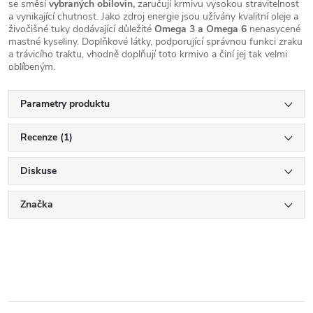
se směsí
vybraných obilovin,
zaručují krmivu vysokou stravitelnost
a vynikající chutnost. Jako zdroj energie jsou užívány kvalitní oleje a
živočišné tuky dodávající důležité
Omega 3 a Omega 6
nenasycené
mastné kyseliny. Doplňkové látky, podporující správnou funkci zraku
a trávicího traktu, vhodně doplňují toto krmivo a činí jej tak velmi
oblíbeným.
Parametry produktu
Recenze (1)
Diskuse
Značka