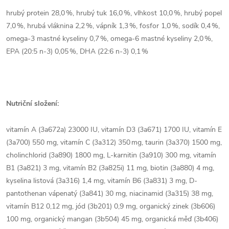
hrubý protein 28,0 %, hrubý tuk 16,0 %, vlhkost 10,0 %, hrubý popel
7,0 %, hrubá vláknina 2,2 %, vápník 1,3 %, fosfor 1,0 %, sodík 0,4 %,
omega-3 mastné kyseliny 0,7 %, omega-6 mastné kyseliny 2,0 %,
EPA (20:5 n-3) 0,05 %, DHA (22:6 n-3) 0,1 %
Nutriční složení:
vitamín A (3a672a) 23000 IU, vitamín D3 (3a671) 1700 IU, vitamín E
(3a700) 550 mg, vitamín C (3a312) 350 mg, taurin (3a370) 1500 mg,
cholinchlorid (3a890) 1800 mg, L-karnitin (3a910) 300 mg, vitamín
B1 (3a821) 3 mg, vitamín B2 (3a825i) 11 mg, biotin (3a880) 4 mg,
kyselina listová (3a316) 1,4 mg, vitamín B6 (3a831) 3 mg, D-
pantothenan vápenatý (3a841) 30 mg, niacinamid (3a315) 38 mg,
vitamín B12 0,12 mg, jód (3b201) 0,9 mg, organický zinek (3b606)
100 mg, organický mangan (3b504) 45 mg, organická měď (3b406)