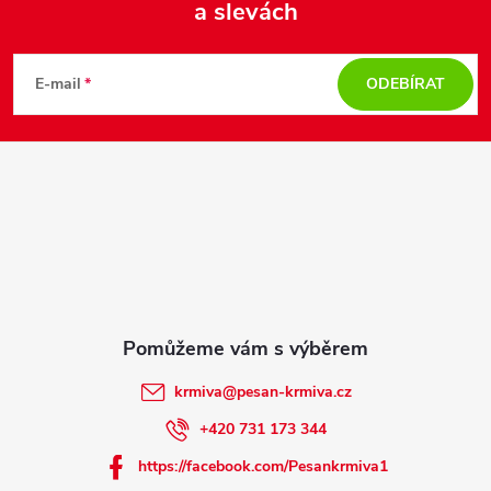
a slevách
Z
á
E-mail
ODEBÍRAT
p
a
t
í
krmiva
@
pesan-krmiva.cz
+420 731 173 344
https://facebook.com/Pesankrmiva1