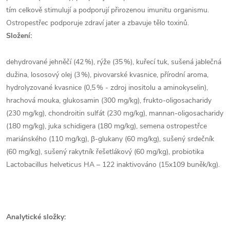
tím celkově stimulují a podporují přirozenou imunitu organismu.
Ostropestřec podporuje zdraví jater a zbavuje tělo toxinů.
Složení:
dehydrované jehněčí (42 %), rýže (35 %), kuřecí tuk, sušená jablečná
dužina, lososový olej (3 %), pivovarské kvasnice, přírodní aroma,
hydrolyzované kvasnice (0,5 % - zdroj inositolu a aminokyselin),
hrachová mouka, glukosamin (300 mg/kg), frukto-oligosacharidy
(230 mg/kg), chondroitin sulfát (230 mg/kg), mannan-oligosacharidy
(180 mg/kg), juka schidigera (180 mg/kg), semena ostropestřce
mariánského (110 mg/kg), β-glukany (60 mg/kg), sušený srdečník
(60 mg/kg), sušený rakytník řešetlákový (60 mg/kg), probiotika
Lactobacillus helveticus HA – 122 inaktivováno (15x109 buněk/kg).
Analytické složky: