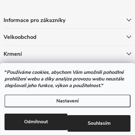
Informace pro zákazníky
Velkoobchod
Krmení
Podle zákona o evidenci tržeb je prodávající povinen vystavit
"
Používáme cookies, abychom Vám umožnili pohodlné
kupujícímu účtenku. Zároveň je povinen zaevidovat přijatou tržbu u
prohlížení webu a díky analýze provozu webu neustále
správce daně online; v případě technického výpadku pak nejpozději
zlepšovali jeho funkce, výkon a použitelnost.
"
do 48 hodin.
Nastavení
Copyright 2026
Pesan-Krmiva - obchod s chovatelskými potřebami
.
Všechna práva vyhrazena.
Upravit nastavení cookies
Odmítnout
Souhlasím
Vytvořil Shoptet