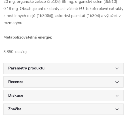
20 mg, organické železo (3b106) 88 mg, organický selen (3b810)
0,18 mg. Obsahuje antioxidanty schválené EU: tokoferolové extrakty
z rostlinných olejů (1b306(i)), askorbyl palmitát (1b304) a výtažek z
rozmarýnu.
Metabolizovatelná energie:
3,850 kcal/kg.
Parametry produktu
Recenze
Diskuse
Značka