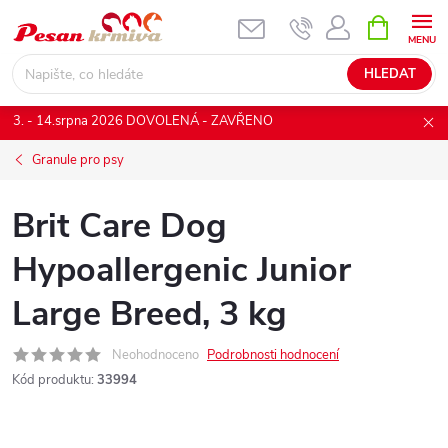
Přejít
NÁKUPNÍ
KOŠÍK
na
obsah
HLEDAT
3. - 14.srpna 2026 DOVOLENÁ - ZAVŘENO
Granule pro psy
Brit Care Dog
Hypoallergenic Junior
Large Breed, 3 kg
Neohodnoceno
Podrobnosti hodnocení
Kód produktu:
33994