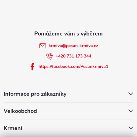
t
í
krmiva
@
pesan-krmiva.cz
+420 731 173 344
https://facebook.com/Pesankrmiva1
Informace pro zákazníky
Velkoobchod
Krmení