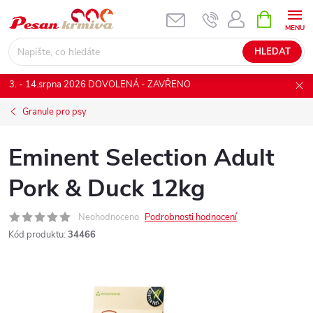
Přejít
NÁKUPNÍ
KOŠÍK
na
obsah
HLEDAT
3. - 14.srpna 2026 DOVOLENÁ - ZAVŘENO
Granule pro psy
Eminent Selection Adult
Pork & Duck 12kg
Neohodnoceno
Podrobnosti hodnocení
Kód produktu:
34466