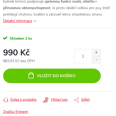
bylinek krmivo podporuje
správnou funkci svalů, vitalitu i
přirozenou obranyschopnost
. Je proto ideální volbou pro psy, kteří
potřebují chutnou, kvalitní a zároveň lehce stravitelnou stravu.
Detailní informace
Skladem
2 ks
990 Kč
883,93 Kč bez DPH
Měrná
cena:
VLOŽIT DO KOŠÍKU
Dotaz k produktu
Hlídací pes
Sdílet
Značka:
Eminent