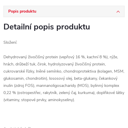
Popis produktu
Detailní popis produktu
Složení:
Dehydrovaný živočišný protein (vepřový 16 %, kachní 8 %), rýže,
hrách, drůbeží tuk, čirok, hydrolyzovaný živočišný protein,
cukrovarské řízky, lněné semínko, chondroprotektiva (kolagen, MSM,
glukosamin, chondroitin), lososový olej, beta-glukany, čekankový
inulin (zdroj FOS), mannanoligosacharidy (MOS), bylinný komplex
0,22 % (ostropestřec, rakytník, zelený čaj, kurkuma), doplňkové látky
(vitaminy, stopové prvky, aminokyseliny).