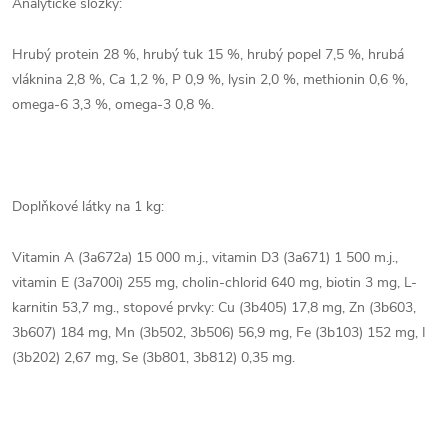
Analytické složky:
Hrubý protein 28 %, hrubý tuk 15 %, hrubý popel 7,5 %, hrubá
vláknina 2,8 %, Ca 1,2 %, P 0,9 %, lysin 2,0 %, methionin 0,6 %,
omega-6 3,3 %, omega-3 0,8 %.
Doplňkové látky na 1 kg:
Vitamin A (3a672a) 15 000 m.j., vitamin D3 (3a671) 1 500 m.j.,
vitamin E (3a700i) 255 mg, cholin-chlorid 640 mg, biotin 3 mg, L-
karnitin 53,7 mg., stopové prvky: Cu (3b405) 17,8 mg, Zn (3b603,
3b607) 184 mg, Mn (3b502, 3b506) 56,9 mg, Fe (3b103) 152 mg, I
(3b202) 2,67 mg, Se (3b801, 3b812) 0,35 mg.