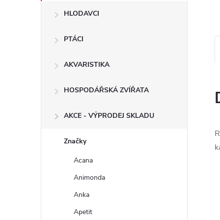
n
HLODAVCI
e
PTÁCI
l
AKVARISTIKA
HOSPODÁŘSKÁ ZVÍŘATA
AKCE - VÝPRODEJ SKLADU
R
Značky
k
Acana
Animonda
Anka
Apetit