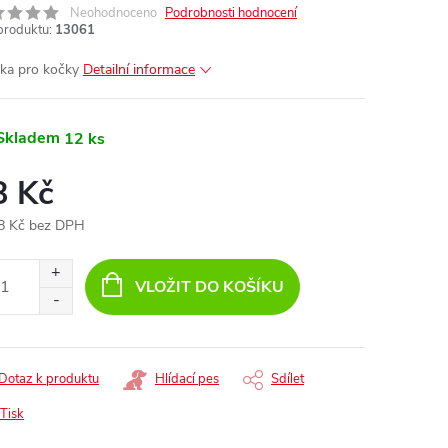
Neohodnoceno
Podrobnosti hodnocení
produktu:
13061
ka pro kočky
Detailní informace
Skladem
12 ks
8 Kč
8 Kč bez DPH
ná
:
VLOŽIT DO KOŠÍKU
Dotaz k produktu
Hlídací pes
Sdílet
Tisk