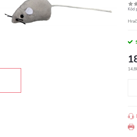
Kód 
Hrač
1
14,8
Měr
cena