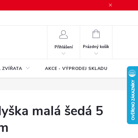
NÁKUPNÍ
KOŠÍK
Prázdný košík
Přihlášení
 ZVÍŘATA
AKCE - VÝPRODEJ SKLADU
Značk
yška malá šedá 5
m