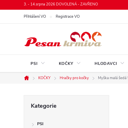
Přejít
3. - 14.srpna 2026 DOVOLENÁ - ZAVŘENO
na
Přihlášení VO
Registrace VO
obsah
PSI
KOČKY
HLODAVCI
KOČKY
Hračky pro kočky
Myška malá šedá 
Domů
P
Přeskočit
Kategorie
kategorie
o
PSI