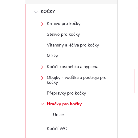
s
KOČKY
t
Krmivo pro kočky
r
Stelivo pro kočky
a
Vitamíny a léčiva pro kočky
Misky
n
Kočičí kosmetika a hygiena
n
Obojky - vodítka a postroje pro
kočky
í
Přepravky pro kočky
Hračky pro kočky
p
Udice
a
Kočičí WC