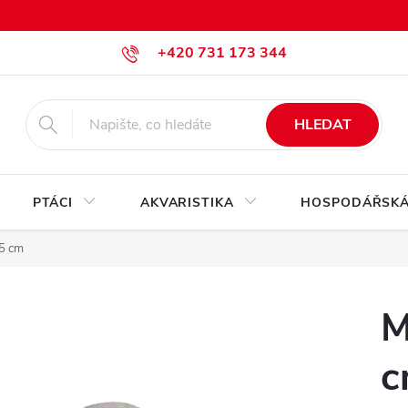
+420 731 173 344
krmiva@pesan-krmiva.cz
HLEDAT
PTÁCI
AKVARISTIKA
HOSPODÁŘSKÁ
5 cm
M
c