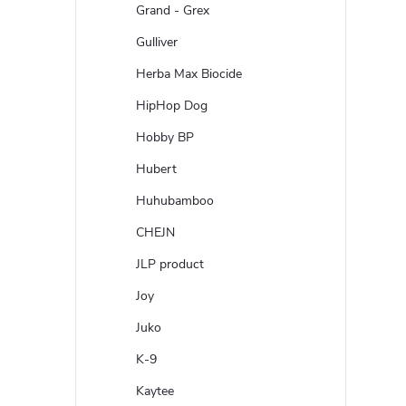
Grand - Grex
Gulliver
Herba Max Biocide
HipHop Dog
Hobby BP
Hubert
Huhubamboo
CHEJN
JLP product
Joy
Juko
K-9
Kaytee