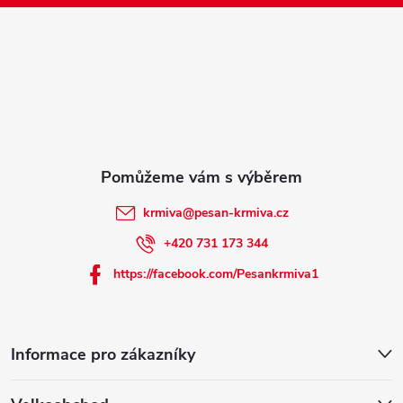
p
a
t
í
krmiva
@
pesan-krmiva.cz
+420 731 173 344
https://facebook.com/Pesankrmiva1
Informace pro zákazníky