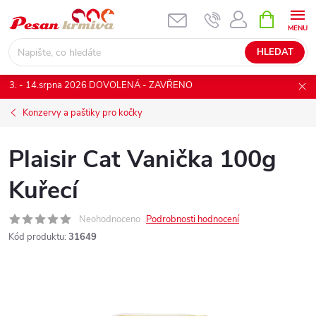
Přejít
NÁKUPNÍ
KOŠÍK
na
obsah
HLEDAT
3. - 14.srpna 2026 DOVOLENÁ - ZAVŘENO
Konzervy a paštiky pro kočky
Plaisir Cat Vanička 100g
Kuřecí
Neohodnoceno
Podrobnosti hodnocení
Kód produktu:
31649