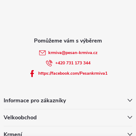
t
í
krmiva
@
pesan-krmiva.cz
+420 731 173 344
https://facebook.com/Pesankrmiva1
Informace pro zákazníky
Velkoobchod
Krmení