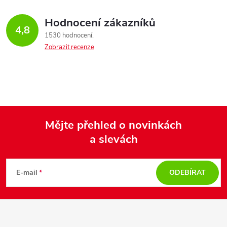
Hodnocení zákazníků
4,8
1530 hodnocení
Zobrazit recenze
Mějte přehled o novinkách
a slevách
Z
á
E-mail
ODEBÍRAT
p
a