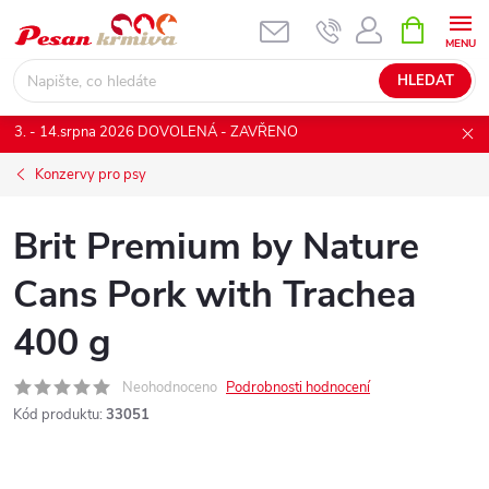
Přejít
NÁKUPNÍ
KOŠÍK
na
obsah
HLEDAT
3. - 14.srpna 2026 DOVOLENÁ - ZAVŘENO
Konzervy pro psy
Brit Premium by Nature
Cans Pork with Trachea
400 g
Neohodnoceno
Podrobnosti hodnocení
Kód produktu:
33051