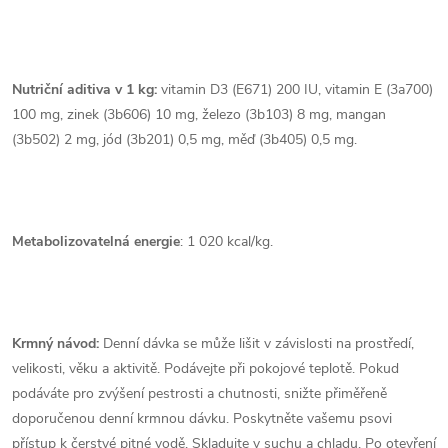
Nutriční aditiva v 1 kg:
vitamin D3 (E671) 200 IU, vitamin E (3a700)
100 mg, zinek (3b606) 10 mg, železo (3b103) 8 mg, mangan
(3b502) 2 mg, jód (3b201) 0,5 mg, měď (3b405) 0,5 mg.
Metabolizovatelná energie
: 1 020 kcal/kg.
Krmný návod:
Denní dávka se může lišit v závislosti na prostředí,
velikosti, věku a aktivitě. Podávejte při pokojové teplotě. Pokud
podáváte pro zvýšení pestrosti a chutnosti, snižte přiměřeně
doporučenou denní krmnou dávku. Poskytněte vašemu psovi
přístup k čerstvé pitné vodě. Skladujte v suchu a chladu. Po otevření