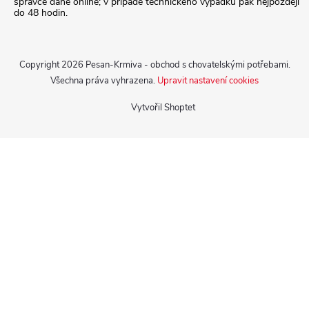
správce daně online; v případě technického výpadku pak nejpozději
do 48 hodin.
Copyright 2026
Pesan-Krmiva - obchod s chovatelskými potřebami
.
Všechna práva vyhrazena.
Upravit nastavení cookies
Vytvořil Shoptet