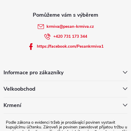
í
krmiva
@
pesan-krmiva.cz
+420 731 173 344
https://facebook.com/Pesankrmiva1
Informace pro zákazníky
Velkoobchod
Krmení
Podle zákona o evidenci tržeb je prodávající povinen vystavit
kupujícímu účtenku. Zároveň je povinen zaevidovat přijatou tržbu u