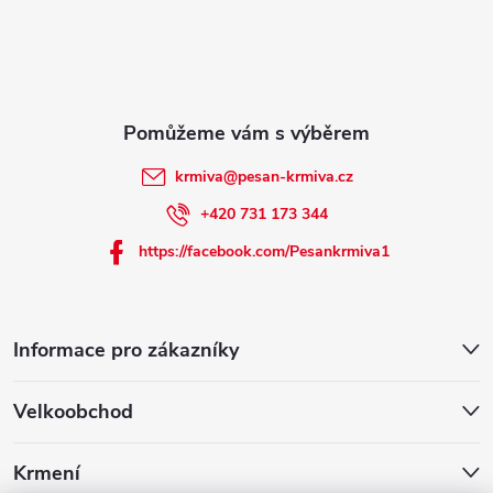
t
í
krmiva
@
pesan-krmiva.cz
+420 731 173 344
https://facebook.com/Pesankrmiva1
Informace pro zákazníky
Velkoobchod
Krmení