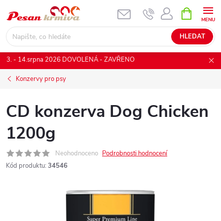
Přejít
NÁKUPNÍ
KOŠÍK
na
obsah
HLEDAT
3. - 14.srpna 2026 DOVOLENÁ - ZAVŘENO
Konzervy pro psy
CD konzerva Dog Chicken
1200g
Neohodnoceno
Podrobnosti hodnocení
Kód produktu:
34546