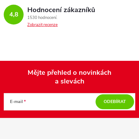
Hodnocení zákazníků
4,8
1530 hodnocení
Zobrazit recenze
Mějte přehled o novinkách
a slevách
Z
á
E-mail
ODEBÍRAT
p
a