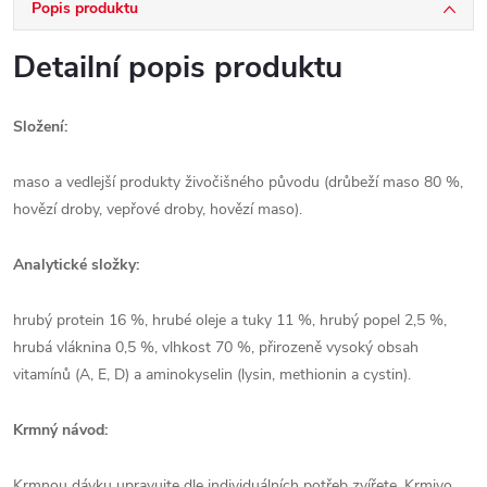
Popis produktu
Detailní popis produktu
Složení:
maso a vedlejší produkty živočišného původu (drůbeží maso 80 %,
hovězí droby, vepřové droby, hovězí maso).
Analytické složky:
hrubý protein 16 %, hrubé oleje a tuky 11 %, hrubý popel 2,5 %,
hrubá vláknina 0,5 %, vlhkost 70 %, přirozeně vysoký obsah
vitamínů (A, E, D) a aminokyselin (lysin, methionin a cystin).
Krmný návod:
Krmnou dávku upravujte dle individuálních potřeb zvířete. Krmivo