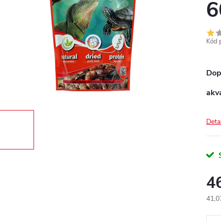
6
Kód 
Dopl
akv
Deta
4
41,0
Měr