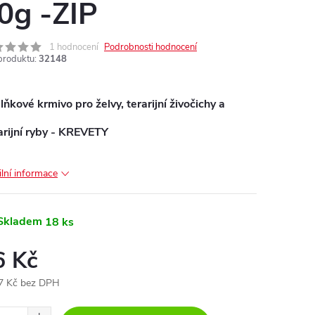
0g -ZIP
1 hodnocení
Podrobnosti hodnocení
produktu:
32148
ňkové krmivo pro želvy, terarijní živočichy a
arijní ryby - KREVETY
ilní informace
Skladem
18 ks
6 Kč
7 Kč bez DPH
ná