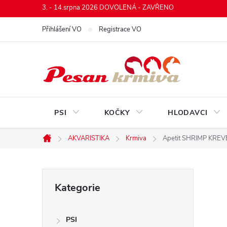
Přejít
3. - 14.srpna 2026 DOVOLENÁ - ZAVŘENO
na
Přihlášení VO
Registrace VO
obsah
PSI
KOČKY
HLODAVCI
AKVARISTIKA
Krmiva
Apetit SHRIMP KREVE
Domů
P
Přeskočit
Kategorie
kategorie
o
PSI