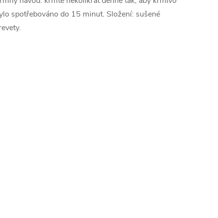
rmný návod: krmte několikrát denně tak, aby krmivo
ylo spotřebováno do 15 minut. Složení: sušené
revety.