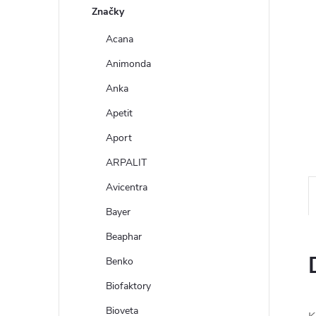
n
Značky
e
Acana
Animonda
l
Anka
Apetit
Aport
ARPALIT
Avicentra
Bayer
Beaphar
Benko
Biofaktory
Bioveta