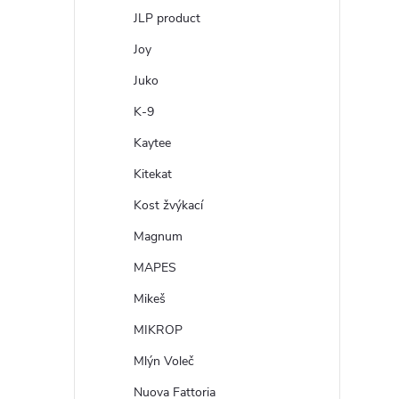
JLP product
Joy
Juko
K-9
Kaytee
Kitekat
Kost žvýkací
Magnum
MAPES
Mikeš
MIKROP
Mlýn Voleč
Nuova Fattoria