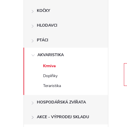
s
KOČKY
t
HLODAVCI
r
a
PTÁCI
n
AKVARISTIKA
Krmiva
n
Doplňky
í
Teraristika
p
HOSPODÁŘSKÁ ZVÍŘATA
a
AKCE - VÝPRODEJ SKLADU