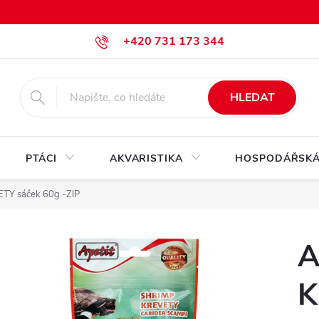
+420 731 173 344
krmiva@pesan-krmiva.cz
HLEDAT
PTÁCI
AKVARISTIKA
HOSPODÁŘSKÁ
TY sáček 60g -ZIP
A
K