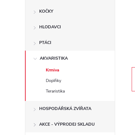
s
KOČKY
t
HLODAVCI
r
a
PTÁCI
n
AKVARISTIKA
Krmiva
n
Doplňky
í
Teraristika
p
HOSPODÁŘSKÁ ZVÍŘATA
a
AKCE - VÝPRODEJ SKLADU