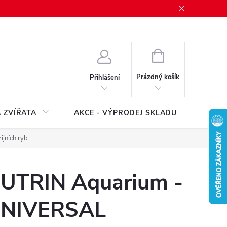
NÁKUPNÍ
KOŠÍK
Prázdný košík
Přihlášení
 ZVÍŘATA
AKCE - VÝPRODEJ SKLADU
Značk
jních ryb
UTRIN Aquarium -
NIVERSAL