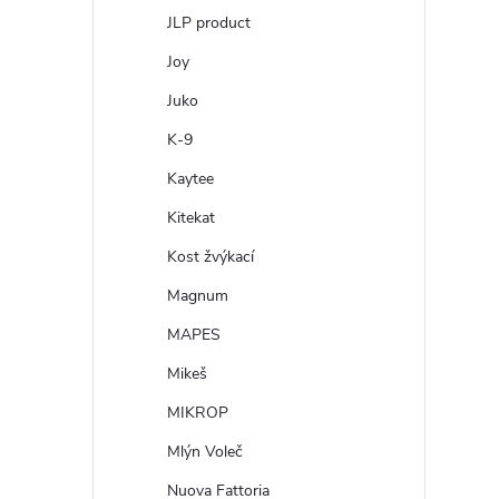
JLP product
Joy
Juko
K-9
Kaytee
Kitekat
Kost žvýkací
Magnum
MAPES
Mikeš
MIKROP
Mlýn Voleč
Nuova Fattoria