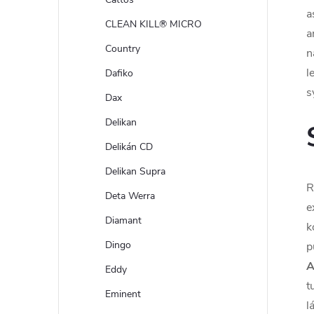
a
CLEAN KILL® MICRO
a
Country
n
l
Dafiko
s
Dax
Delikan
Delikán CD
Delikan Supra
R
Deta Werra
e
Diamant
k
Dingo
p
A
Eddy
t
Eminent
l