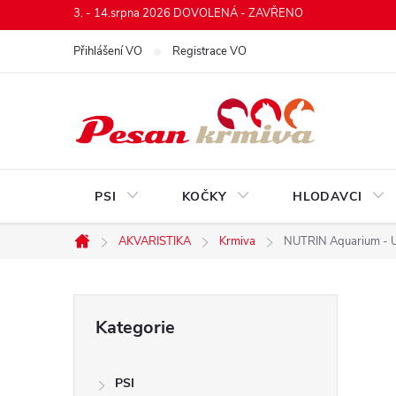
Přejít
3. - 14.srpna 2026 DOVOLENÁ - ZAVŘENO
na
Přihlášení VO
Registrace VO
obsah
PSI
KOČKY
HLODAVCI
AKVARISTIKA
Krmiva
NUTRIN Aquarium - U
Domů
P
Přeskočit
Kategorie
kategorie
o
PSI