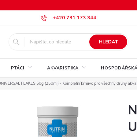
+420 731 173 344
krmiva@pesan-krmiva.cz
HLEDAT
PTÁCI
AKVARISTIKA
HOSPODÁŘSKÁ
NIVERSAL FLAKES 50g (250ml) - Kompletní krmivo pro všechny druhy akvari
N
U