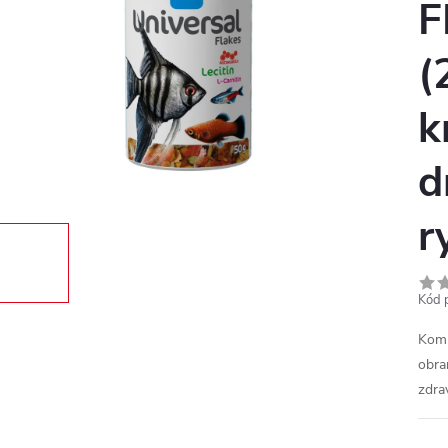
F
(
k
d
r
Kód 
Komp
obra
zdra