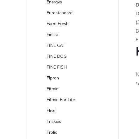
Energys
D
Eurostandard
D
(
Farm Fresh
B
Fincsi
E
FINE CAT
FINE DOG
FINE FISH
K
Fipron
r
Fitmin
Fitmin For Life
Flexi
Friskies
Frolic