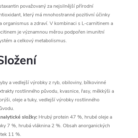
staxantin považovaný za nejsilnější přírodní
ntioxidant, který má mnohostranné pozitivní účinky
a organismus a zdraví. V kombinaci s L-carnitinem a
ecitinem je významnou měrou podpořen imunitní
ystém a celkový metabolismus.
Složení
yby a vedlejší výrobky z ryb, obiloviny, bílkovinné
xtrakty rostlinného původu, kvasnice, řasy, měkkýši a
orýši, oleje a tuky, vedlejší výrobky rostlinného
ůvodu.
nalytické složky:
Hrubý protein 47 %, hrubé oleje a
uky 7 %, hrubá vláknina 2 %. Obsah anorganických
átek 11 %.