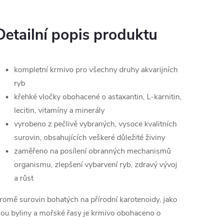
Detailní popis produktu
kompletní krmivo pro všechny druhy akvarijních
ryb
křehké vločky obohacené o astaxantin, L-karnitin,
lecitin, vitamíny a minerály
vyrobeno z pečlivě vybraných, vysoce kvalitních
surovin, obsahujících veškeré důležité živiny
zaměřeno na posílení obranných mechanismů
organismu, zlepšení vybarvení ryb, zdravý vývoj
a růst
romě surovin bohatých na přírodní karotenoidy, jako
sou byliny a mořské řasy je krmivo obohaceno o