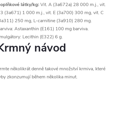
oplňkové látky/kg:
Vit. A (3a672a) 28 000 m.j., vit.
3 (3a671) 1 000 m.j., vit. E (3a700) 300 mg, vit. C
3a311) 250 mg, L-carnitine (3a910) 280 mg.
arviva: Astaxanthin (E161) 100 mg barviva.
mulgátory: Lecithin (E322) 6 g.
Krmný návod
rmte několikrát denně takové množství krmiva, které
yby zkonzumují během několika minut.