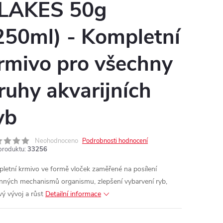
LAKES 50g
250ml) - Kompletní
rmivo pro všechny
ruhy akvarijních
yb
Neohodnoceno
Podrobnosti hodnocení
produktu:
33256
letní krmivo ve formě vloček zaměřené na
posílení
nných mechanismů organismu, zlepšení vybarvení ryb,
vý vývoj a růst
Detailní informace