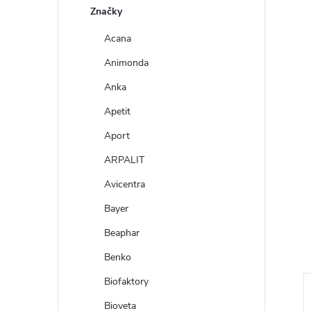
n
Značky
e
Acana
Animonda
l
Anka
Apetit
Aport
ARPALIT
Avicentra
Bayer
Beaphar
Benko
Biofaktory
Bioveta