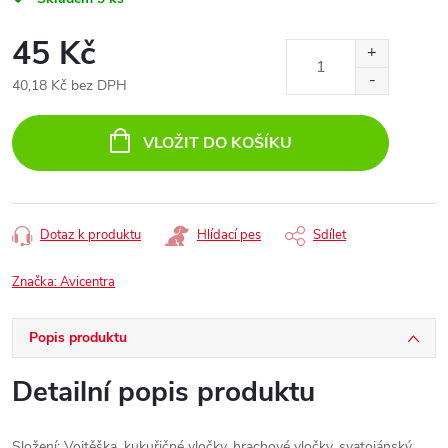
45 Kč
40,18 Kč bez DPH
Měrná
cena:
VLOŽIT DO KOŠÍKU
Dotaz k produktu
Hlídací pes
Sdílet
Značka:
Avicentra
Popis produktu
Detailní popis produktu
Složení: Vojtěška, kukuřičné vločky, hrachové vločky, svatojánský