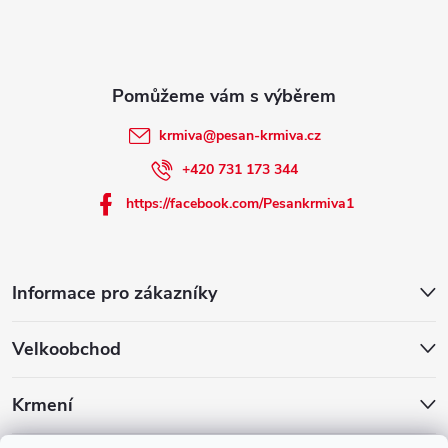
t
í
krmiva
@
pesan-krmiva.cz
+420 731 173 344
https://facebook.com/Pesankrmiva1
Informace pro zákazníky
Velkoobchod
Krmení