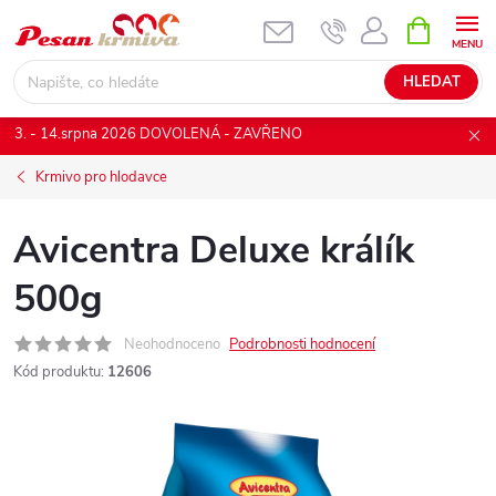
Přejít
NÁKUPNÍ
KOŠÍK
na
obsah
HLEDAT
3. - 14.srpna 2026 DOVOLENÁ - ZAVŘENO
Krmivo pro hlodavce
Avicentra Deluxe králík
500g
Neohodnoceno
Podrobnosti hodnocení
Kód produktu:
12606