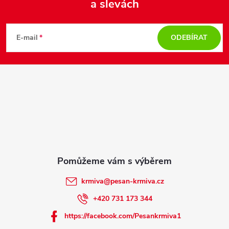
a slevách
Z
á
E-mail
ODEBÍRAT
p
a
t
í
krmiva
@
pesan-krmiva.cz
+420 731 173 344
https://facebook.com/Pesankrmiva1