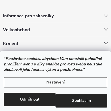
Informace pro zákazníky
Velkoobchod
Krmení
Podle zákona o evidenci tržeb je prodávající povinen vystavit
"
Používáme cookies, abychom Vám umožnili pohodlné
kupujícímu účtenku. Zároveň je povinen zaevidovat přijatou tržbu u
prohlížení webu a díky analýze provozu webu neustále
správce daně online; v případě technického výpadku pak nejpozději
zlepšovali jeho funkce, výkon a použitelnost.
"
do 48 hodin.
Nastavení
Copyright 2026
Pesan-Krmiva - obchod s chovatelskými potřebami
.
Všechna práva vyhrazena.
Upravit nastavení cookies
Odmítnout
Souhlasím
Vytvořil Shoptet