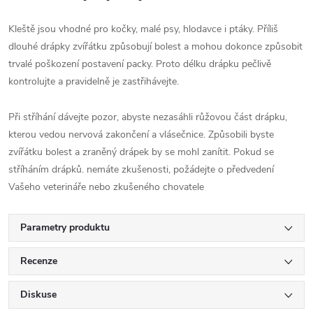
Kleště jsou vhodné pro kočky, malé psy, hlodavce i ptáky. Příliš
dlouhé drápky zvířátku způsobují bolest a mohou dokonce způsobit
trvalé poškození postavení packy. Proto délku drápku pečlivě
kontrolujte a pravidelně je zastřihávejte.
Při stříhání dávejte pozor, abyste nezasáhli růžovou část drápku,
kterou vedou nervová zakončení a vlásečnice. Způsobili byste
zvířátku bolest a zraněný drápek by se mohl zanítit. Pokud se
stříháním drápků. nemáte zkušenosti, požádejte o předvedení
Vašeho veterináře nebo zkušeného chovatele
Parametry produktu
Recenze
Diskuse