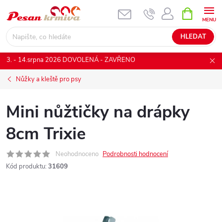
Přejít
NÁKUPNÍ
KOŠÍK
na
obsah
HLEDAT
3. - 14.srpna 2026 DOVOLENÁ - ZAVŘENO
Nůžky a kleště pro psy
Mini nůžtičky na drápky
8cm Trixie
Neohodnoceno
Podrobnosti hodnocení
Kód produktu:
31609