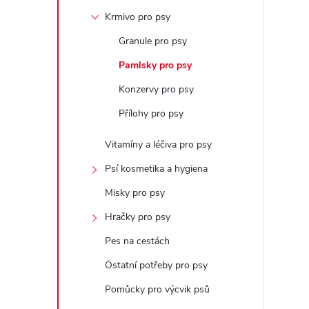
s
Krmivo pro psy
t
Granule pro psy
r
Pamlsky pro psy
Konzervy pro psy
a
Přílohy pro psy
n
Vitamíny a léčiva pro psy
n
Psí kosmetika a hygiena
Misky pro psy
í
Hračky pro psy
p
Pes na cestách
Ostatní potřeby pro psy
a
Pomůcky pro výcvik psů