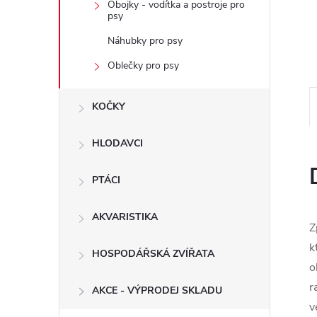
n
Obojky - vodítka a postroje pro
psy
e
Náhubky pro psy
Oblečky pro psy
l
KOČKY
HLODAVCI
PTÁCI
AKVARISTIKA
Z
k
HOSPODÁŘSKÁ ZVÍŘATA
o
r
AKCE - VÝPRODEJ SKLADU
v