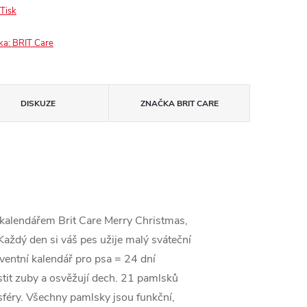
Tisk
ka:
BRIT Care
DISKUZE
ZNAČKA
BRIT CARE
 kalendářem Brit Care Merry Christmas,
aždý den si váš pes užije malý sváteční
ventní kalendář pro psa = 24 dní
istit zuby a osvěžují dech. 21 pamlsků
sféry. Všechny pamlsky jsou funkční,