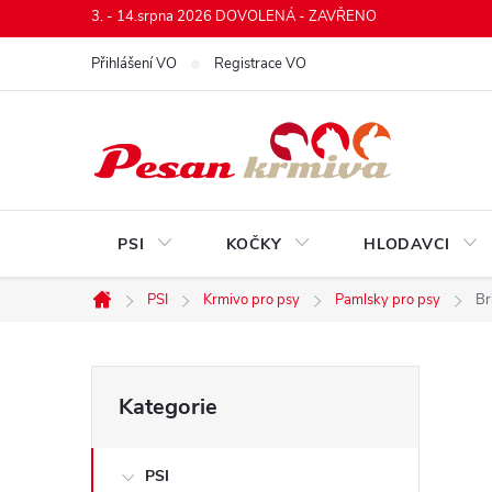
Přejít
3. - 14.srpna 2026 DOVOLENÁ - ZAVŘENO
na
Přihlášení VO
Registrace VO
obsah
PSI
KOČKY
HLODAVCI
PSI
Krmivo pro psy
Pamlsky pro psy
Br
Domů
P
Přeskočit
Kategorie
kategorie
o
PSI