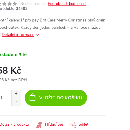
Neohodnoceno
Podrobnosti hodnocení
produktu:
34493
ntní kalendář pro psy Brit Care Merry Christmas plný grain
 pochoutek. Každý den jeden pamlsek – a Vánoce můžou
!
Detailní informace
Skladem
3 ks
58 Kč
93 Kč bez DPH
ná
:
VLOŽIT DO KOŠÍKU
Dotaz k produktu
Hlídací pes
Sdílet