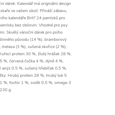
ční dárek. Kalendář má originální design
skaře ve vašem okolí. Přináší zábavu,
tního kalendáře Brit? 24 pamlsků pro
 pamlsky bez obilovin. Vhodné pro psy
ami. Skvělý vánoční dárek pro psího
ostlinného původu (14 %), bramborový
, melasa (3 %), sušená skořice (2 %),
Kuřecí protein 30 %, žlutý hrášek 28 %,
n 5 %, červená čočka 4 %, dýně 4 %,
 anýz 0,5 %, sušený hřebíček 0,5 %,
ožky: Hrubý protein 28 %, hrubý tuk 5
 1 %, fosfor 1 %, sodík 0,5 %, omega-3
 230 g