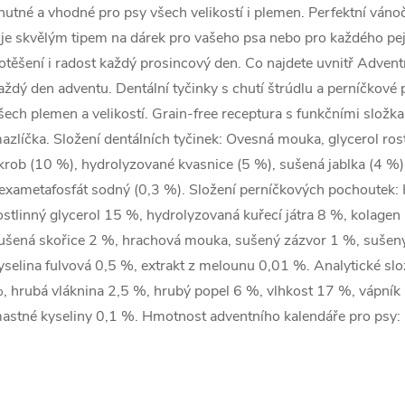
hutné a vhodné pro psy všech velikostí i plemen. Perfektní váno
 je skvělým tipem na dárek pro vašeho psa nebo pro každého pej
otěšení i radost každý prosincový den. Co najdete uvnitř Adven
aždý den adventu. Dentální tyčinky s chutí štrúdlu a perníčkové
šech plemen a velikostí. Grain-free receptura s funkčními složk
azlíčka. Složení dentálních tyčinek: Ovesná mouka, glycerol r
krob (10 %), hydrolyzované kvasnice (5 %), sušená jablka (4 %)
exametafosfát sodný (0,3 %). Složení perníčkových pochoutek: 
ostlinný glycerol 15 %, hydrolyzovaná kuřecí játra 8 %, kolage
ušená skořice 2 %, hrachová mouka, sušený zázvor 1 %, sušený
yselina fulvová 0,5 %, extrakt z melounu 0,01 %. Analytické sl
, hrubá vláknina 2,5 %, hrubý popel 6 %, vlhkost 17 %, vápník
astné kyseliny 0,1 %. Hmotnost adventního kalendáře pro psy: