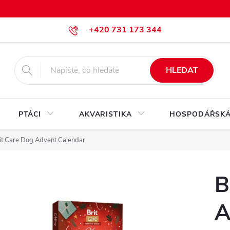
+420 731 173 344
krmiva@pesan-krmiva.cz
HLEDAT
PTÁCI
AKVARISTIKA
HOSPODÁŘSKÁ
it Care Dog Advent Calendar
B
A