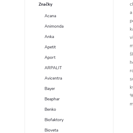
c
Značky
a
Acana
p
Animonda
k
Anka
v
m
Apetit
š
Aport
h
ARPALIT
r
Avicentra
s
k
Bayer
%
Beaphar
m
Benko
Biofaktory
Bioveta