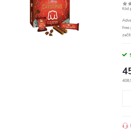
Kód 
Adve
free
začít
4
408,
Měr
cena