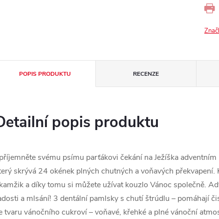
Znač
POPIS PRODUKTU
RECENZE
Detailní popis produktu
příjemněte svému psímu parťákovi čekání na Ježíška adventním
terý skrývá 24 okének plných chutných a voňavých překvapení. K
kamžik a díky tomu si můžete užívat kouzlo Vánoc společně. Ad
adosti a mlsání! 3 dentální pamlsky s chutí štrúdlu – pomáhají č
e tvaru vánočního cukroví – voňavé, křehké a plné vánoční atmo