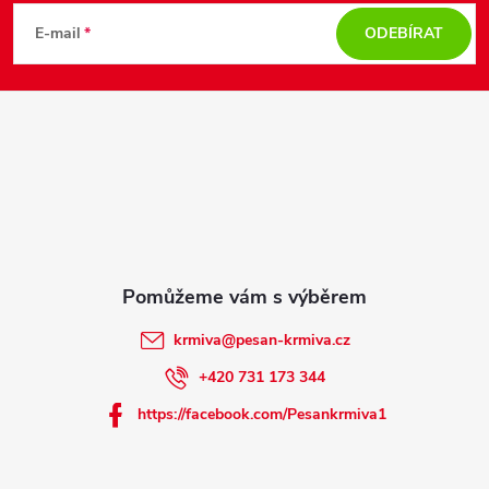
á
E-mail
ODEBÍRAT
p
a
t
í
krmiva
@
pesan-krmiva.cz
+420 731 173 344
https://facebook.com/Pesankrmiva1