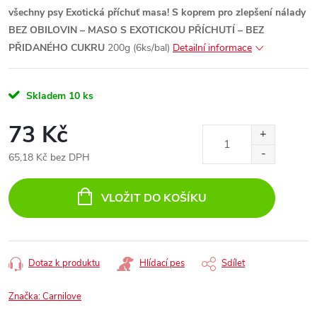
všechny psy
Exotická příchuť masa!
S koprem pro zlepšení nálady
BEZ OBILOVIN – MASO S EXOTICKOU PŘÍCHUTÍ – BEZ
PŘIDANÉHO CUKRU
200g (6ks/bal)
Detailní informace
Skladem
10 ks
73 Kč
65,18 Kč bez DPH
Měrná
cena:
VLOŽIT DO KOŠÍKU
Dotaz k produktu
Hlídací pes
Sdílet
Značka:
Carnilove