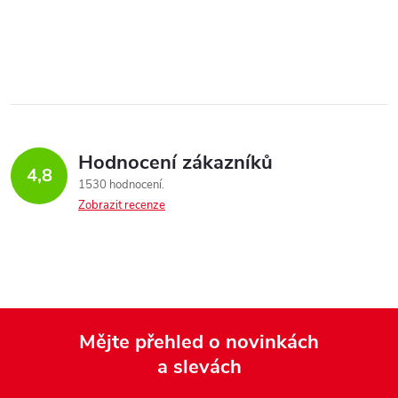
Hodnocení zákazníků
4,8
1530 hodnocení
Zobrazit recenze
Mějte přehled o novinkách
a slevách
Z