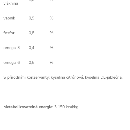
vláknina
vápník
0,9
%
fosfor
0,8
%
omega-3
0,4
%
omega-6
0,5
%
S přírodními konzervanty: kyselina citrónová, kyselina DL-jablečná.
Metabolizovatelná energie:
3 150 kcal/kg