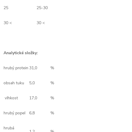
25
25-30
30 <
30 <
Analytické složky:
hrubý protein
31,0
%
obsah tuku
5,0
%
vlhkost
17,0
%
hrubý popel
6,8
%
hrubá
1,2
%