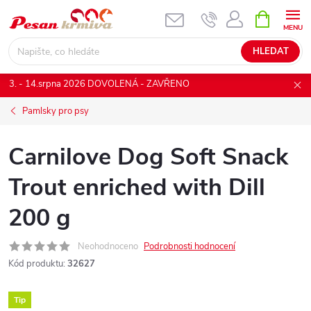
Přejít
NÁKUPNÍ
KOŠÍK
na
obsah
HLEDAT
3. - 14.srpna 2026 DOVOLENÁ - ZAVŘENO
Pamlsky pro psy
Carnilove Dog Soft Snack
Trout enriched with Dill
200 g
Neohodnoceno
Podrobnosti hodnocení
Kód produktu:
32627
Tip