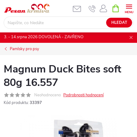
Přejít
NÁKUPNÍ
KOŠÍK
na
obsah
HLEDAT
3. - 14.srpna 2026 DOVOLENÁ - ZAVŘENO
Pamlsky pro psy
Magnum Duck Bites soft
80g 16.557
Neohodnoceno
Podrobnosti hodnocení
Kód produktu:
33397