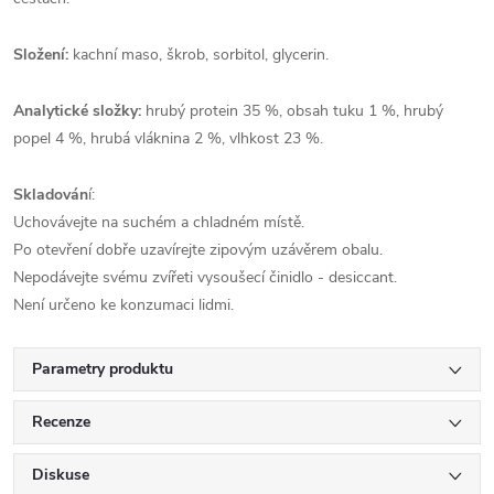
Složení:
kachní maso, škrob, sorbitol, glycerin.
Analytické složky:
hrubý protein 35 %, obsah tuku 1 %, hrubý
popel 4 %, hrubá vláknina 2 %, vlhkost 23 %.
Skladován
í:
Uchovávejte na suchém a chladném místě.
Po otevření dobře uzavírejte zipovým uzávěrem obalu.
Nepodávejte svému zvířeti vysoušecí činidlo - desiccant.
Není určeno ke konzumaci lidmi.
Parametry produktu
Recenze
Diskuse