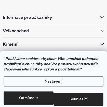
Informace pro zákazníky
Velkoobchod
Krmení
Podle zákona o evidenci tržeb je prodávající povinen vystavit
"
Používáme cookies, abychom Vám umožnili pohodlné
kupujícímu účtenku. Zároveň je povinen zaevidovat přijatou tržbu u
prohlížení webu a díky analýze provozu webu neustále
správce daně online; v případě technického výpadku pak nejpozději
zlepšovali jeho funkce, výkon a použitelnost.
"
do 48 hodin.
Nastavení
Copyright 2026
Pesan-Krmiva - obchod s chovatelskými potřebami
.
Všechna práva vyhrazena.
Upravit nastavení cookies
Odmítnout
Souhlasím
Vytvořil Shoptet