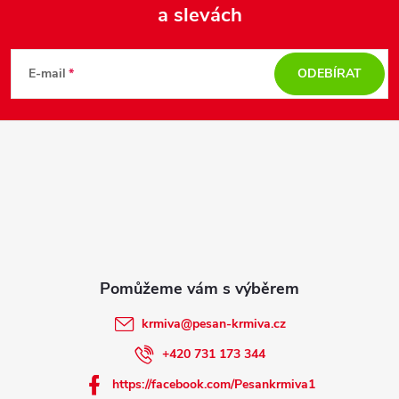
a slevách
Z
á
E-mail
ODEBÍRAT
p
a
t
í
krmiva
@
pesan-krmiva.cz
+420 731 173 344
https://facebook.com/Pesankrmiva1