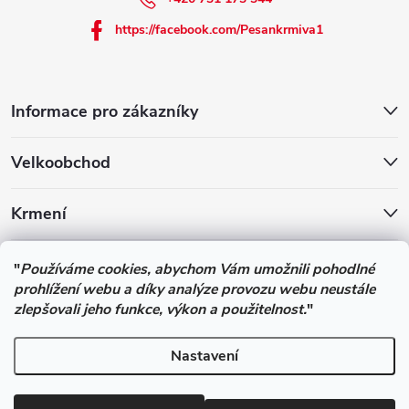
https://facebook.com/Pesankrmiva1
Informace pro zákazníky
Velkoobchod
Krmení
Podle zákona o evidenci tržeb je prodávající povinen vystavit
"
Používáme cookies, abychom Vám umožnili pohodlné
kupujícímu účtenku. Zároveň je povinen zaevidovat přijatou tržbu u
prohlížení webu a díky analýze provozu webu neustále
správce daně online; v případě technického výpadku pak nejpozději
zlepšovali jeho funkce, výkon a použitelnost.
"
do 48 hodin.
Nastavení
Copyright 2026
Pesan-Krmiva - obchod s chovatelskými potřebami
.
Všechna práva vyhrazena.
Upravit nastavení cookies