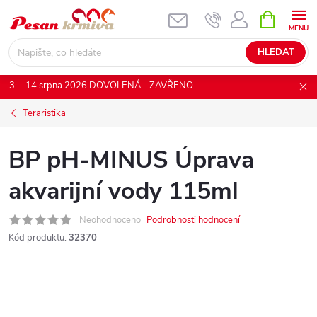
Přejít
NÁKUPNÍ
KOŠÍK
na
obsah
HLEDAT
3. - 14.srpna 2026 DOVOLENÁ - ZAVŘENO
Teraristika
BP pH-MINUS Úprava
akvarijní vody 115ml
Neohodnoceno
Podrobnosti hodnocení
Kód produktu:
32370