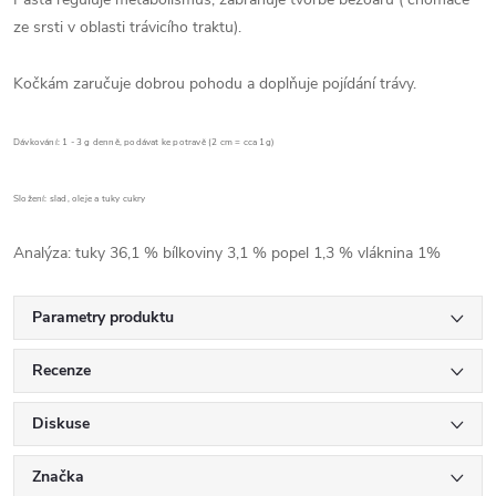
ze srsti v oblasti trávicího traktu).
Kočkám zaručuje dobrou pohodu a doplňuje pojídání trávy.
Dávkování: 1 - 3 g denně, podávat ke potravě (2 cm = cca 1g)
Složení: slad, oleje a tuky cukry
Analýza: tuky 36,1 % bílkoviny 3,1 % popel 1,3 % vláknina 1%
Parametry produktu
Recenze
Diskuse
Značka