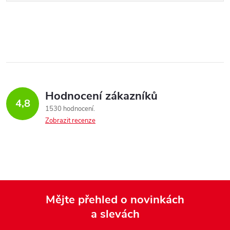
Hodnocení zákazníků
4,8
1530 hodnocení
Zobrazit recenze
Mějte přehled o novinkách
a slevách
Z