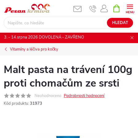
Přejít
NÁKUPNÍ
KOŠÍK
na
obsah
HLEDAT
3. - 14.srpna 2026 DOVOLENÁ - ZAVŘENO
Vitamíny a léčiva pro kočky
Malt pasta na trávení 100g
proti chomačům ze srsti
Neohodnoceno
Podrobnosti hodnocení
Kód produktu:
31973