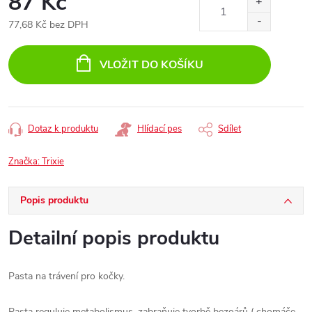
87 Kč
77,68 Kč bez DPH
Měrná
cena:
VLOŽIT DO KOŠÍKU
Dotaz k produktu
Hlídací pes
Sdílet
Značka:
Trixie
Popis produktu
Detailní popis produktu
Pasta na trávení pro kočky.
Pasta reguluje metabolismus, zabraňuje tvorbě bezoárů ( chomáče