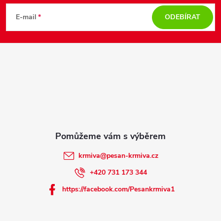
á
E-mail
ODEBÍRAT
p
a
t
í
krmiva
@
pesan-krmiva.cz
+420 731 173 344
https://facebook.com/Pesankrmiva1