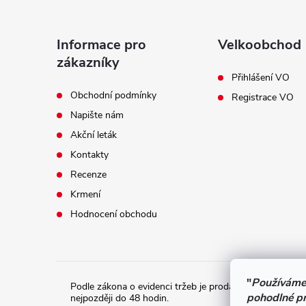
á
p
Informace pro
Velkoobchod
a
zákazníky
Přihlášení VO
t
Obchodní podmínky
Registrace VO
Napište nám
í
Akční leták
Kontakty
Recenze
Krmení
Hodnocení obchodu
"
Používáme
Podle zákona o evidenci tržeb je prodávající povinen vy
pohodlné pr
nejpozději do 48 hodin.