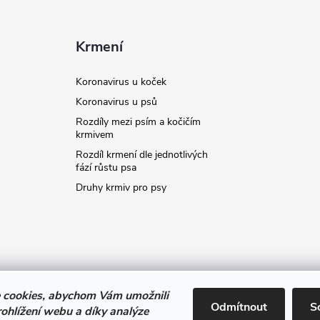
Krmení
Koronavirus u koček
Koronavirus u psů
Rozdíly mezi psím a kočičím
krmivem
Rozdíl krmení dle jednotlivých
fází růstu psa
Druhy krmiv pro psy
 cookies, abychom Vám umožnili
stavit kupujícímu účtenku. Zároveň je povinen zaevidovat přijatou tržbu
Odmítnout
S
ohlížení webu a díky analýze