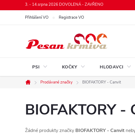
Přejít
3. - 14.srpna 2026 DOVOLENÁ - ZAVŘENO
na
Přihlášení VO
Registrace VO
obsah
PSI
KOČKY
HLODAVCI
Prodávané značky
BIOFAKTORY - Canvit
Domů
BIOFAKTORY - C
Žádné produkty značky
BIOFAKTORY - Canvit
neby