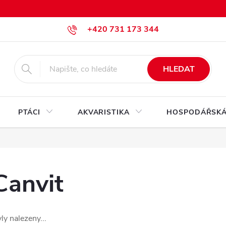
+420 731 173 344
krmiva@pesan-krmiva.cz
HLEDAT
PTÁCI
AKVARISTIKA
HOSPODÁŘSKÁ
anvit
ly nalezeny...