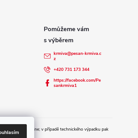
krmiva
@
pesan-krmiva.c
z
+420 731 173 344
https://facebook.com/Pe
sankrmiva1
 u správce daně online; v případě technického výpadku pak
ouhlasím