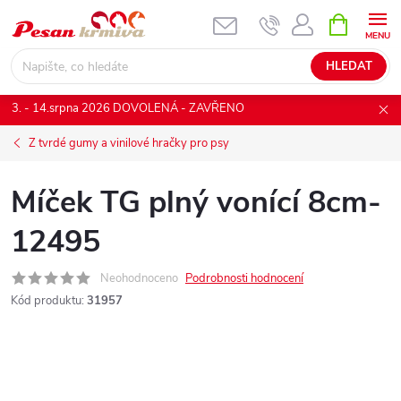
Přejít
NÁKUPNÍ
KOŠÍK
na
obsah
HLEDAT
3. - 14.srpna 2026 DOVOLENÁ - ZAVŘENO
Z tvrdé gumy a vinilové hračky pro psy
Míček TG plný vonící 8cm-
12495
Neohodnoceno
Podrobnosti hodnocení
Kód produktu:
31957