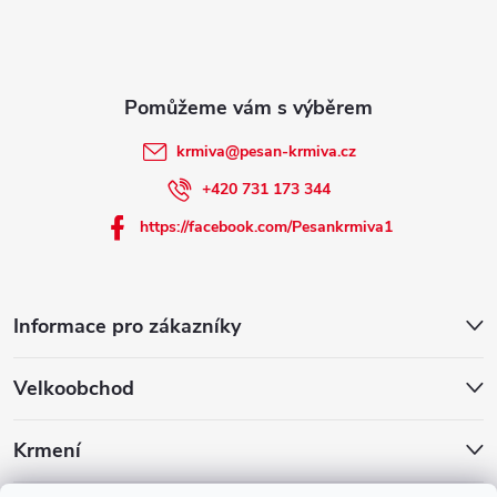
t
í
krmiva
@
pesan-krmiva.cz
+420 731 173 344
https://facebook.com/Pesankrmiva1
Informace pro zákazníky
Velkoobchod
Krmení