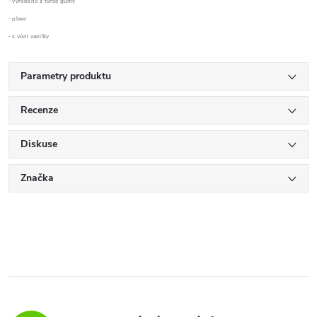
- vyrobeno z tvrdé gumy
- plave
- s vůní vanilky
Parametry produktu
Recenze
Diskuse
Značka