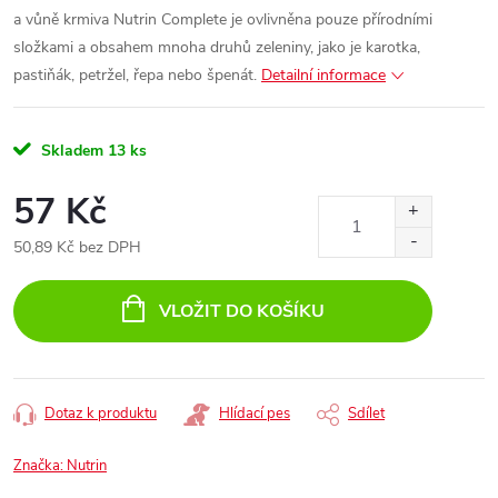
a vůně krmiva Nutrin Complete je ovlivněna pouze přírodními
složkami a obsahem mnoha druhů zeleniny, jako je karotka,
pastiňák, petržel, řepa nebo špenát.
Detailní informace
Skladem
13 ks
57 Kč
50,89 Kč bez DPH
Měrná
cena:
VLOŽIT DO KOŠÍKU
Dotaz k produktu
Hlídací pes
Sdílet
Značka:
Nutrin