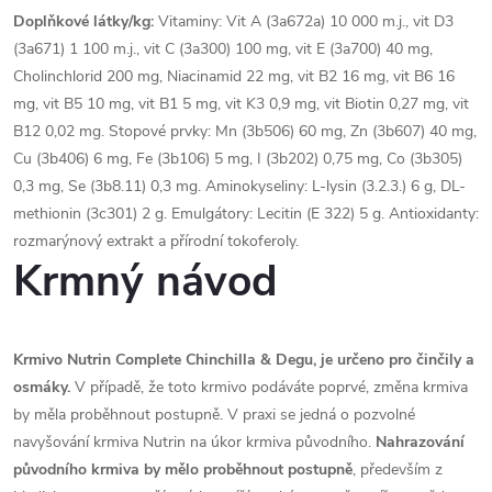
Doplňkové látky/kg:
Vitaminy: Vit A (3a672a) 10 000 m.j., vit D3
(3a671) 1 100 m.j., vit C (3a300) 100 mg, vit E (3a700) 40 mg,
Cholinchlorid 200 mg, Niacinamid 22 mg, vit B2 16 mg, vit B6 16
mg, vit B5 10 mg, vit B1 5 mg, vit K3 0,9 mg, vit Biotin 0,27 mg, vit
B12 0,02 mg. Stopové prvky: Mn (3b506) 60 mg, Zn (3b607) 40 mg,
Cu (3b406) 6 mg, Fe (3b106) 5 mg, I (3b202) 0,75 mg, Co (3b305)
0,3 mg, Se (3b8.11) 0,3 mg. Aminokyseliny: L-lysin (3.2.3.) 6 g, DL-
methionin (3c301) 2 g. Emulgátory: Lecitin (E 322) 5 g. Antioxidanty:
rozmarýnový extrakt a přírodní tokoferoly.
Krmný návod
Krmivo Nutrin Complete Chinchilla & Degu, je určeno pro činčily a
osmáky.
V případě, že toto krmivo podáváte poprvé, změna krmiva
by měla proběhnout postupně. V praxi se jedná o pozvolné
navyšování krmiva Nutrin na úkor krmiva původního.
Nahrazování
původního krmiva by mělo proběhnout postupně
, především z