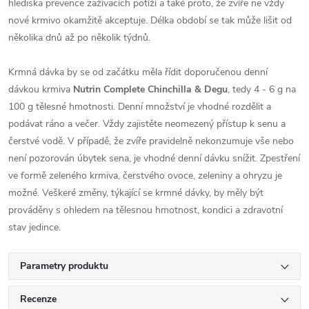
hlediska prevence zažívacích potíží a také proto, že zvíře ne vždy
nové krmivo okamžitě akceptuje. Délka období se tak může lišit od
několika dnů až po několik týdnů.
Krmná dávka by se od začátku měla řídit doporučenou denní
dávkou krmiva
Nutrin Complete Chinchilla & Degu
, tedy 4 - 6 g na
100 g tělesné hmotnosti. Denní množství je vhodné rozdělit a
podávat ráno a večer. Vždy zajistěte neomezený přístup k senu a
čerstvé vodě. V případě, že zvíře pravidelně nekonzumuje vše nebo
není pozorován úbytek sena, je vhodné denní dávku snížit. Zpestření
ve formě zeleného krmiva, čerstvého ovoce, zeleniny a ohryzu je
možné. Veškeré změny, týkající se krmné dávky, by měly být
prováděny s ohledem na tělesnou hmotnost, kondici a zdravotní
stav jedince.
Parametry produktu
Recenze