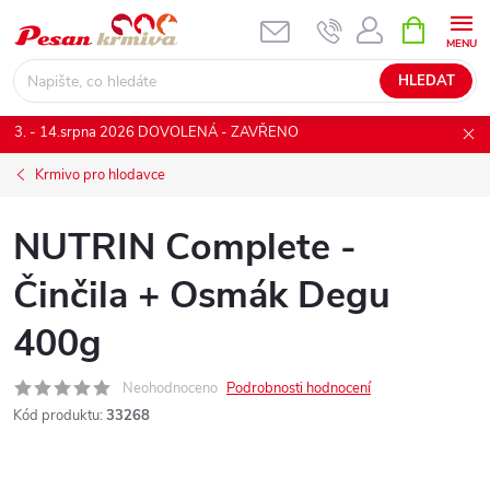
Přejít
NÁKUPNÍ
KOŠÍK
na
obsah
HLEDAT
3. - 14.srpna 2026 DOVOLENÁ - ZAVŘENO
Krmivo pro hlodavce
NUTRIN Complete -
Činčila + Osmák Degu
400g
Neohodnoceno
Podrobnosti hodnocení
Kód produktu:
33268