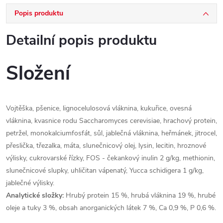
Popis produktu
Detailní popis produktu
Složení
Vojtěška, pšenice, lignocelulosová vláknina, kukuřice, ovesná
vláknina, kvasnice rodu Saccharomyces cerevisiae, hrachový protein,
petržel, monokalciumfosfát, sůl, jablečná vláknina, heřmánek, jitrocel,
přeslička, třezalka, máta, slunečnicový olej, lysin, lecitin, hroznové
výlisky, cukrovarské řízky, FOS - čekankový inulin 2 g/kg, methionin,
slunečnicové slupky, uhličitan vápenatý, Yucca schidigera 1 g/kg,
jablečné výlisky.
Analytické složky:
Hrubý protein 15 %, hrubá vláknina 19 %, hrubé
oleje a tuky 3 %, obsah anorganických látek 7 %, Ca 0,9 %, P 0,6 %.