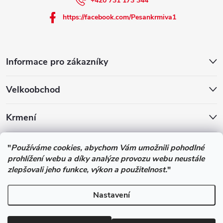
+420 731 173 344
https://facebook.com/Pesankrmiva1
Informace pro zákazníky
Velkoobchod
Krmení
Podle zákona o evidenci tržeb je prodávající povinen vystavit
"
Používáme cookies, abychom Vám umožnili pohodlné
kupujícímu účtenku. Zároveň je povinen zaevidovat přijatou tržbu u
prohlížení webu a díky analýze provozu webu neustále
správce daně online; v případě technického výpadku pak nejpozději
zlepšovali jeho funkce, výkon a použitelnost.
"
do 48 hodin.
Nastavení
Copyright 2026
Pesan-Krmiva - obchod s chovatelskými potřebami
.
Všechna práva vyhrazena.
Upravit nastavení cookies